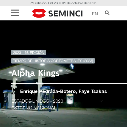
71 edición.
Del 23 al 31 de octubre de 2026.
EN
2023 - 68 EDICIÓN
TIEMPO DE HISTORIA CORTOMETRAJES (2023)
Alpha Kings
Enrique Pedráza-Botero, Faye Tsakas
ESTADOS UNIDOS
- 2023
ESTRENO NACIONAL