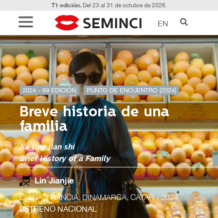
71 edición.
Del 23 al 31 de octubre de 2026.
EN
2024 - 69 EDICIÓN
PUNTO DE ENCUENTRO (2024)
Breve historia de una
familia
Jia ting jian shi
Brief History of a Family
Lin Jianjie
CHINA, FRANCIA, DINAMARCA, CATAR
- 2024
ESTRENO NACIONAL