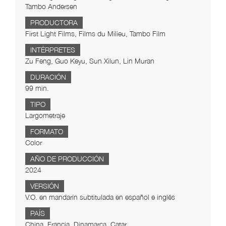
Tambo Andersen
PRODUCTORA
First Light Films, Films du Milieu, Tambo Film
INTÉRPRETES
Zu Feng, Guo Keyu, Sun Xilun, Lin Muran
DURACIÓN
99 min.
TIPO
Largometraje
FORMATO
Color
AÑO DE PRODUCCIÓN
2024
VERSIÓN
V.O. en mandarín subtitulada en español e inglés
PAÍS
China, Francia, Dinamarca, Catar