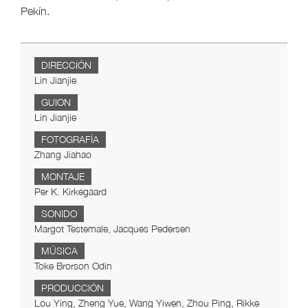
Pekín.
DIRECCIÓN
Lin Jianjie
GUION
Lin Jianjie
FOTOGRAFÍA
Zhang Jiahao
MONTAJE
Per K. Kirkegaard
SONIDO
Margot Testemale, Jacques Pedersen
MÚSICA
Toke Brorson Odin
PRODUCCIÓN
Lou Ying, Zheng Yue, Wang Yiwen, Zhou Ping, Rikke