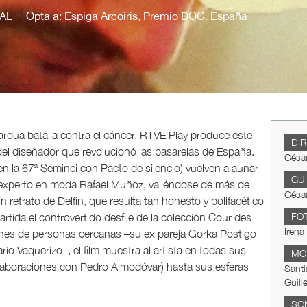
AL
Opta a: Espiga Arcoiris, Premio DOC. España
ardua batalla contra el cáncer. RTVE Play produce este
DI
el diseñador que revolucionó las pasarelas de España.
César
 en la 67ª Seminci con Pacto de silencio) vuelven a aunar
GU
el experto en moda Rafael Muñoz, valiéndose de más de
César
n retrato de Delfín, que resulta tan honesto y polifacético
ida el controvertido desfile de la colección Cour des
FO
Irena
ones de personas cercanas –su ex pareja Gorka Postigo
o Vaquerizo–, el film muestra al artista en todas sus
MO
olaboraciones con Pedro Almodóvar) hasta sus esferas
Santi
Guill
SO