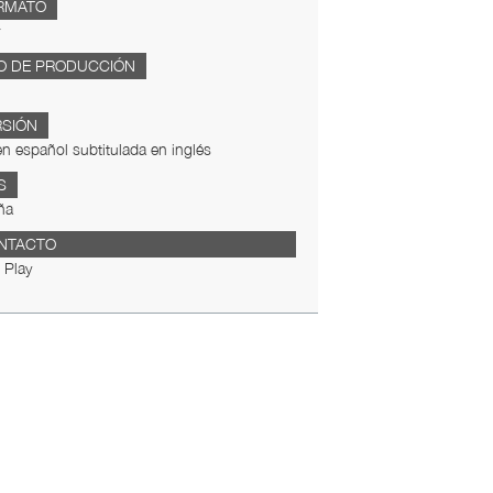
RMATO
O DE PRODUCCIÓN
RSIÓN
en español subtitulada en inglés
S
ña
NTACTO
 Play