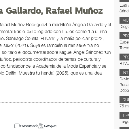
Luis 
la Gallardo, Rafael Muñoz
Sánch
MÚ
 Rafael Muñoz RodríguezLa madrileña Ángela Gallardo y el
Dieg
mental tras el éxito logrado con títulos como ‘La última
PR
. Santiago Corella ‘El Nani’ y la mafia policial’ (2022,
Eugen
l sexo’ (2021). Suya es también la miniserie 'Ya no
Torre
n solitario el documental sobre Miguel Ángel Sánchez 'Un
PR
 Muñoz, periodista coordinador de temas de cultura y
RTVE
ico fundador de la Academia de la Moda Española y se
d Delfín. Muestra tu herida’ (2025), que es una idea
IN
Davi
Rosa
Débor
DU
75 m
TIP
Largo
Presentación
Coloquio