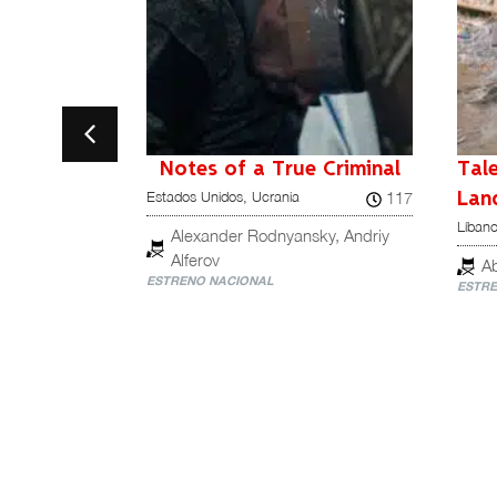
y
Notes of a True Criminal
Tal
98
117
Estados Unidos, Ucrania
Lan
Líban
Alexander Rodnyansky, Andriy
Alferov
A
ESTRENO NACIONAL
ESTRE