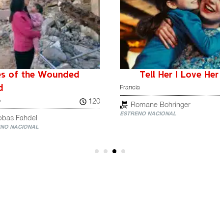
es of the Wounded
Tell Her I Love Her
Francia
d
120
o
Romane Bohringer
ESTRENO NACIONAL
bbas Fahdel
NO NACIONAL