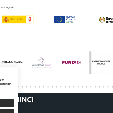
 el apoyo de:
how
formation