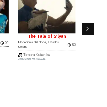
The Tale of Silyan
With H
Macedonia del Norte, Estados
92
Palestina, Alema
80
Unidos
Kamal Aljaf
Tamara Kotevska
ESTRENO NACI
ESTRENO NACIONAL