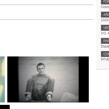
FO
Color
AÑ
2025
VE
V.O. 
PAÍ
Espa
CO
RTVE