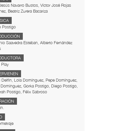
Jesús Navarro Bustos, Víctor José Rojas
ez, Beatriz Zurera Bacariza
SICA
o Postigo
ODUCCIÓN
io Saavedra Esteban, Alberto Fernández
s
ODUCTORA
 Play
TERVIENEN
d Delfín, Lola Domínguez, Pepe Domínguez,
 Domínguez, Gorka Postigo, Diego Postigo,
ah Postigo, Félix Sabroso
RACIÓN
in.
O
metraje