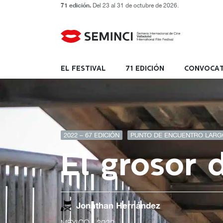
71 edición.
Del 23 al 31 de octubre de 2026.
EL FESTIVAL
71 EDICIÓN
CONVOCAT
2022 – 67 EDICIÓN
PUNTO DE ENCUENTRO LARGO
El grosor 
Jonathan Hernández
MÉXICO
- 2022