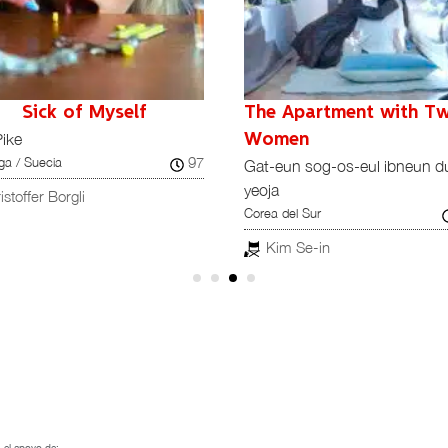
Sick of Myself
The Apartment with T
Pike
Women
97
ga / Suecia
Gat-eun sog-os-eul ibneun d
yeoja
istoffer Borgli
Corea del Sur
Kim Se-in
 el apoyo de: