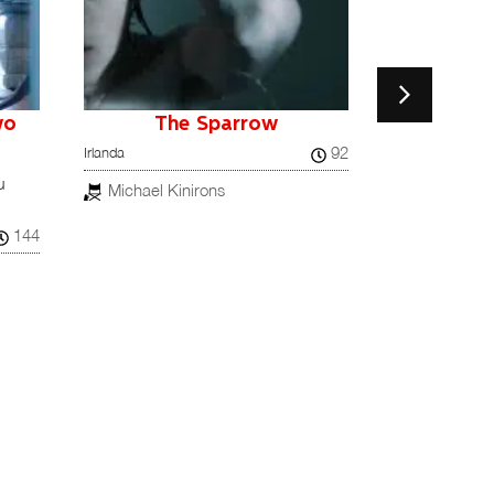
wo
The Sparrow
W
92
Irlanda
Estados Unidos
u
Michael Kinirons
Gina Gamm
144