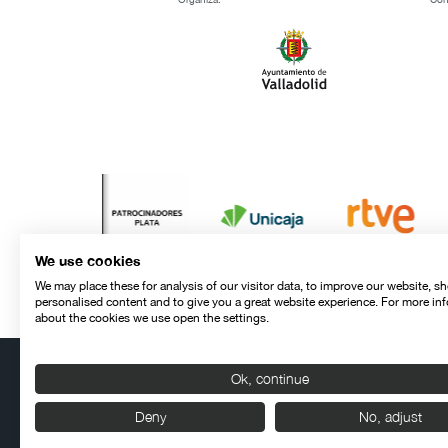
We use cookies
We may place these for analysis of our visitor data, to improve our website, s
personalised content and to give you a great website experience. For more in
about the cookies we use open the settings.
Ok, continue
Contacto
Aviso legal
Política de privacidad
Política de cookies
Deny
No, adjust
© SEMINCI – Semana Internacional de Cine de Valladolid Int
Todos los derechos reservados