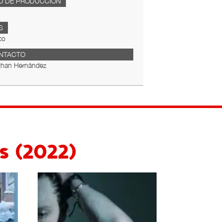
O DE PRODUCCIÓN
S
co
NTACTO
than Hernández
s (2022)