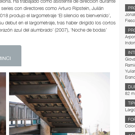
elona. Ha trabajado como asistente de dirección durante
PR
 series con directores como Arturo Ripstein, Julián
Jona
18 produjo el largometraje ‘El silencio es bienvenido’,
Fiesc
su debut en el largometraje, tras haber dirigido los cortos
 corazón azul del alumbrado’ (2007), ‘Noche de bodas’
PR
Arpon
Indo
IN
MINCI
Giova
Ramír
Yulia
Erand
DU
82 m
TIP
Largo
FO
Color