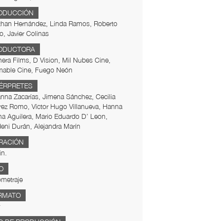
ODUCCIÓN
than Hernández, Linda Ramos, Roberto
o, Javier Colinas
ODUCTORA
era Films, D Vision, Mil Nubes Cine,
mable Cine, Fuego Neón
TÉRPRETES
nna Zacarías, Jimena Sánchez, Cecilia
ez Romo, Víctor Hugo Villanueva, Hanna
na Aguilera, Mario Eduardo D’ Leon,
eni Durán, Alejandra Marín
RACIÓN
in.
O
metraje
RMATO