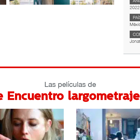
AÑ
2022
PAÍ
Méxi
CO
Jona
Las películas de
e Encuentro largometraje