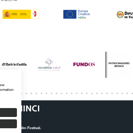
how
formation
ernational Film Festival.