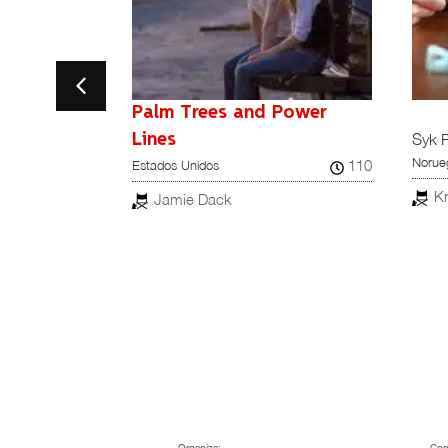
 to Dalva
Palm Trees and Power
Syk 
Lines
87
Norue
110
Estados Unidos
Kr
Jamie Dack
Organiza:
Con