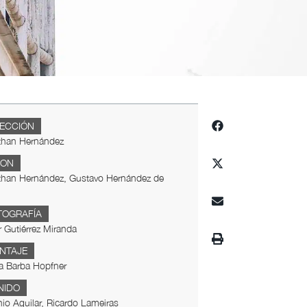
RECCIÓN
than Hernández
ION
than Hernández, Gustavo Hernández de
TOGRAFÍA
 Gutiérrez Miranda
NTAJE
a Barba Hopfner
NIDO
io Aguilar, Ricardo Lameiras