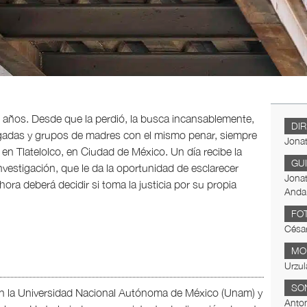
 años. Desde que la perdió, la busca incansablemente,
DI
gadas y grupos de madres con el mismo penar, siempre
Jona
 en Tlatelolco, en Ciudad de México. Un día recibe la
GU
investigación, que le da la oportunidad de esclarecer
Jona
ora deberá decidir si toma la justicia por su propia
Anda
FO
César
MO
Urzul
SO
en la Universidad Nacional Autónoma de México (Unam) y
Anton