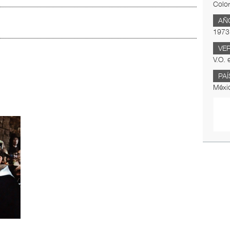
Color
AÑ
1973
VE
V.O. 
PAÍ
Méxi