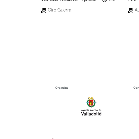
tle
Ciro Guerra
A
84
 Santos
Organiza:
Con