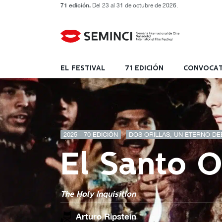
71 edición.
Del 23 al 31 de octubre de 2026.
EL FESTIVAL
71 EDICIÓN
CONVOCAT
2025 - 70 EDICIÓN
DOS ORILLAS, UN ETERNO DE
El Santo O
The Holy Inquisition
Arturo Ripstein