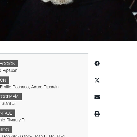
RECCIÓN
o Ripstein
ION
Emilio Pacheco, Arturo Ripstein
TOGRAFÍA
 Stahl Jr.
NTAJE
io Rivera y R.
NIDO
 González Gancy, José Li-Ho, Bud