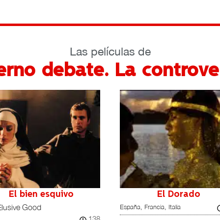
Las películas de
terno debate. La controve
El bien esquivo
El Dorado
España, Francia, Italia
Elusive Good
138