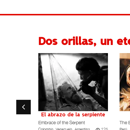
Dos orillas, un e
so o Meu
El abrazo de la serpiente
Embrace of the Serpent
The 
125
Colombia, Venezuela, Argentina
Perú