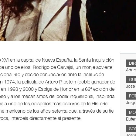
 XVI en la capital de Nueva España, la Santa Inquisición
DI
 de uno de ellos, Rodrigo de Carvajal, un monje advierte
Artur
cional rito y decide denunciarlos ante la institución
GU
en 1974, la película de Arturo Ripstein (doble ganador de
José 
 en 1993 y 2000 y Espiga de Honor en la 62ª edición de
gioso y a los mecanismos del poder inquisitorial, inspirada
FO
Jorge
a a uno de los episodios más oscuros de la Historia
ne mexicano de los años setenta que, a través de su fiel
MO
oca, interpela directamente al presente.
Eufem
SO
Jesús