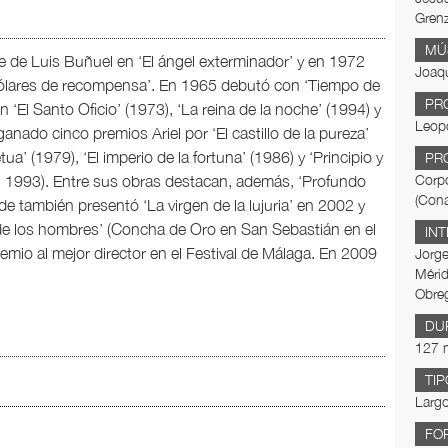
Gren
MÚ
 de Luis Buñuel en ‘El ángel exterminador’ y en 1972
Joaqu
 dólares de recompensa’. En 1965 debutó con ‘Tiempo de
PR
 ‘El Santo Oficio’ (1973), ‘La reina de la noche’ (1994) y
Leopo
 ganado cinco premios Ariel por ‘El castillo de la pureza’
tua’ (1979), ‘El imperio de la fortuna’ (1986) y ‘Principio y
PR
n 1993). Entre sus obras destacan, además, ‘Profundo
Corpo
(Cona
e también presentó ‘La virgen de la lujuria’ en 2002 y
n de los hombres’ (Concha de Oro en San Sebastián en el
IN
premio al mejor director en el Festival de Málaga. En 2009
Jorge
Mérid
Obre
DU
127 
TIP
Largo
FO