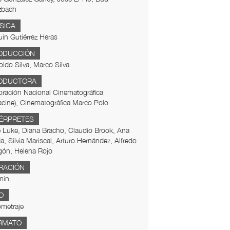
zbach
SICA
ín Gutiérrez Heras
ODUCCIÓN
ldo Silva, Marco Silva
ODUCTORA
ración Nacional Cinematográfica
cine), Cinematográfica Marco Polo
TÉRPRETES
 Luke, Diana Bracho, Claudio Brook, Ana
a, Silvia Mariscal, Arturo Hernández, Alfredo
gón, Helena Rojo
RACIÓN
min.
O
metraje
RMATO