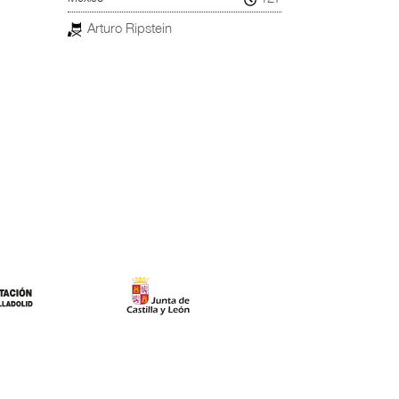
Arturo Ripstein
Helena Gi