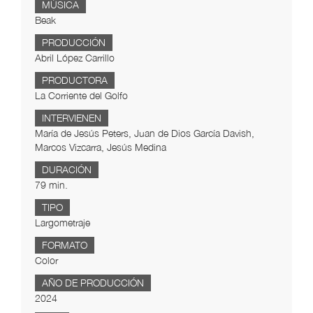
MÚSICA
Beak
PRODUCCIÓN
Abril López Carrillo
PRODUCTORA
La Corriente del Golfo
INTERVIENEN
María de Jesús Peters, Juan de Dios García Davish,
Marcos Vizcarra, Jesús Medina
DURACIÓN
79 min.
TIPO
Largometraje
FORMATO
Color
AÑO DE PRODUCCIÓN
2024