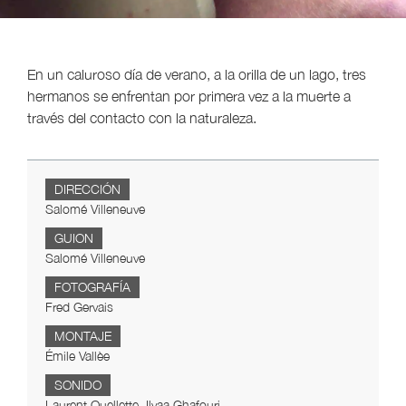
En un caluroso día de verano, a la orilla de un lago, tres
hermanos se enfrentan por primera vez a la muerte a
través del contacto con la naturaleza.
DIRECCIÓN
Salomé Villeneuve
GUION
Salomé Villeneuve
FOTOGRAFÍA
Fred Gervais
MONTAJE
Émile Vallèe
SONIDO
Laurent Ouellette, Ilyaa Ghafouri