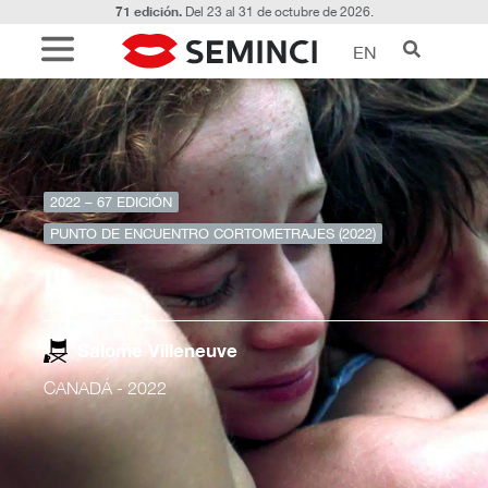
71 edición.
Del 23 al 31 de octubre de 2026.
EN
2022 – 67 EDICIÓN
PUNTO DE ENCUENTRO CORTOMETRAJES (2022)
III
Salomé Villeneuve
CANADÁ
- 2022