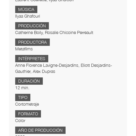
MÚSICA
Ilyaa Ghafouri
PRODUCCIÓN
Catherine Boily, Rosalie Chicoine Perreault
PRODUCTORA
Metafilms
INTÉRPRETES
Anne Florence Lavigne-Desjardins, Eliott Desjardins-
Gauthier, Alex Dupras
DURACIÓN
12 min.
TIPO
Cortometraje
FORMATO
Color
AÑO DE PRODUCCIÓN