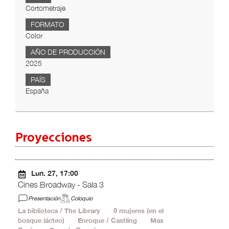
Cortometraje
FORMATO
Color
AÑO DE PRODUCCIÓN
2025
PAÍS
España
Proyecciones
Lun. 27, 17:00
Cines Broadway - Sala 3
Presentación
Coloquio
La biblioteca / The Library
19'
9 mujeres (en el
bosque lácteo)
18'
Enroque / Castling
20'
Max
1'