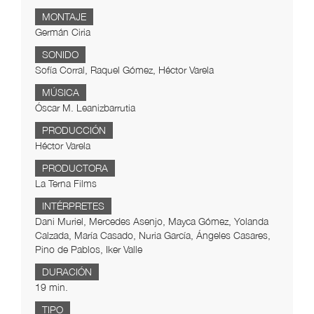
MONTAJE
Germán Ciria
SONIDO
Sofía Corral, Raquel Gómez, Héctor Varela
MÚSICA
Óscar M. Leanizbarrutia
PRODUCCIÓN
Héctor Varela
PRODUCTORA
La Terna Films
INTÉRPRETES
Dani Muriel, Mercedes Asenjo, Mayca Gómez, Yolanda
Calzada, María Casado, Nuria García, Ángeles Casares,
Pino de Pablos, Iker Valle
DURACIÓN
19 min.
TIPO