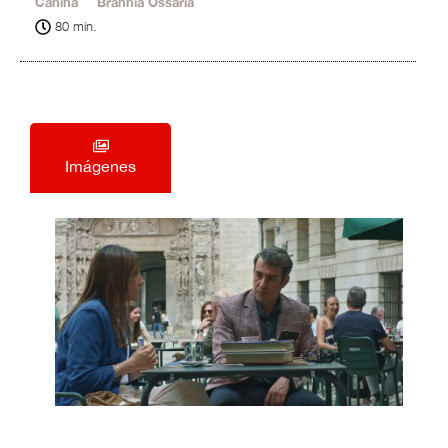
Canina
2'
Brannia Ossaria
20'
80 min.
Imágenes