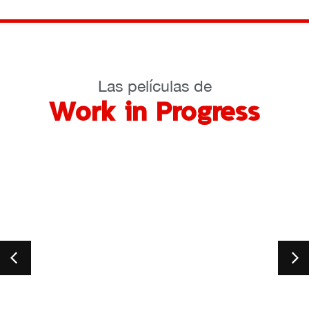
Las películas de
Work in Progress
9 muj
España