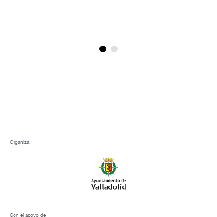
Alf
Organiza:
Con el apoyo de: