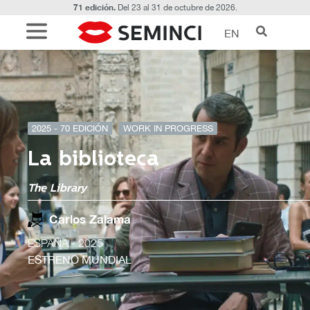
71 edición.
Del 23 al 31 de octubre de 2026.
EN
2025 - 70 EDICIÓN
WORK IN PROGRESS
La biblioteca
The Library
Carlos Zalama
ESPAÑA
- 2025
ESTRENO MUNDIAL