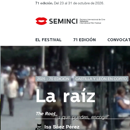
71 edición.
Del 23 al 31 de octubre de 2026.
EL FESTIVAL
71 EDICIÓN
CONVOCAT
2025 - 70 EDICIÓN
CASTILLA Y LEÓN EN CORTO
La raíz
The Root
Isa Sáez Pérez