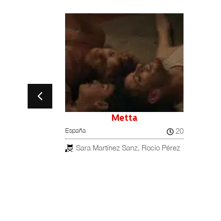
z
Metta
20
España
8
Sara Martínez Sanz, Rocío Pérez