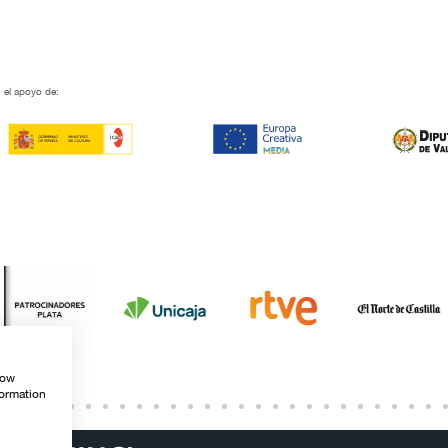
 el apoyo de:
how
formation