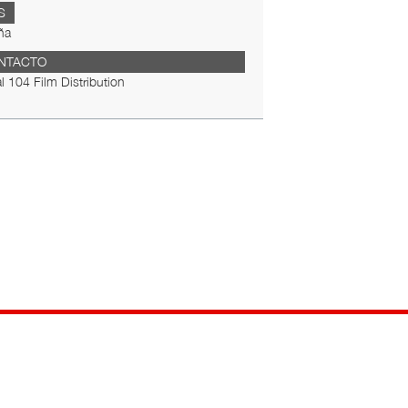
S
ña
NTACTO
al 104 Film Distribution