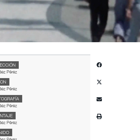
RECCIÓN
áez Pérez
ION
áez Pérez
TOGRAFÍA
áez Pérez
NTAJE
áez Pérez
NIDO
áez Pérez