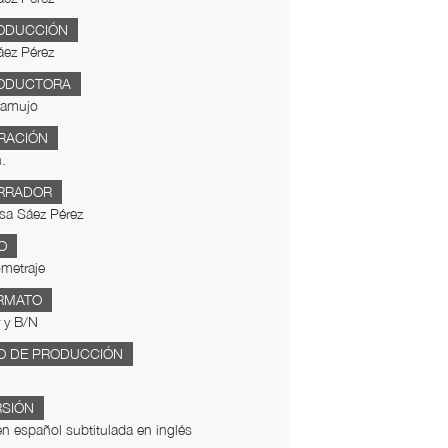
ODUCCIÓN
áez Pérez
ODUCTORA
ramujo
RACIÓN
.
RRADOR
Isa Sáez Pérez
O
metraje
RMATO
 y B/N
O DE PRODUCCIÓN
RSIÓN
en español subtitulada en inglés