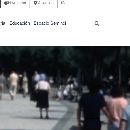
EN
Newsletter
Valladolid
ria
Educación
Espacio Seminci