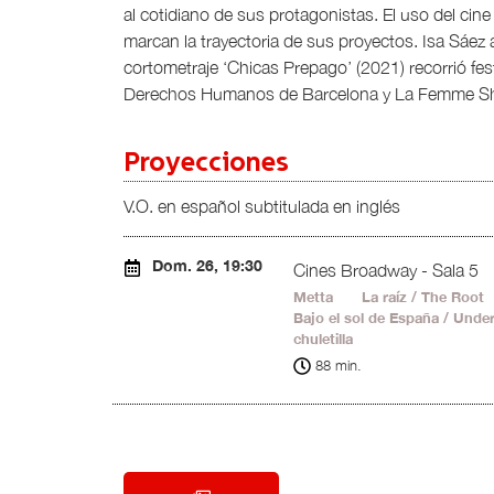
al cotidiano de sus protagonistas. El uso del cin
marcan la trayectoria de sus proyectos. Isa Sáez 
cortometraje ‘Chicas Prepago’ (2021) recorrió fes
Derechos Humanos de Barcelona y La Femme Sh
Proyecciones
V.O. en español subtitulada en inglés
Dom. 26, 19:30
Cines Broadway - Sala 5
Metta
20'
La raíz / The Root
Bajo el sol de España / Unde
chuletilla
9'
88 min.