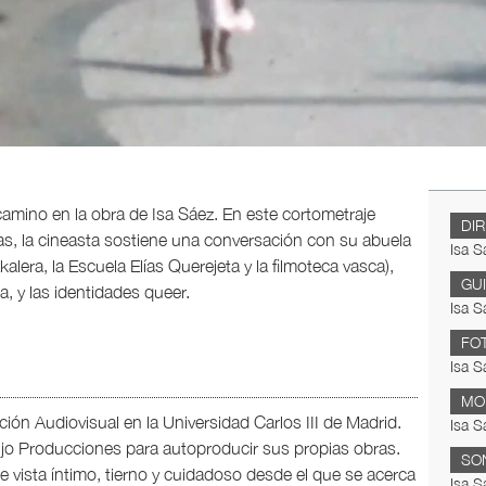
camino en la obra de Isa Sáez. En este cortometraje
DI
as, la cineasta sostiene una conversación con su abuela
Isa S
alera, la Escuela Elías Querejeta y la filmoteca vasca),
GU
a, y las identidades queer.
Isa S
FO
Isa S
MO
ón Audiovisual en la Universidad Carlos III de Madrid.
Isa S
ujo Producciones para autoproducir sus propias obras.
SO
 vista íntimo, tierno y cuidadoso desde el que se acerca
Isa S