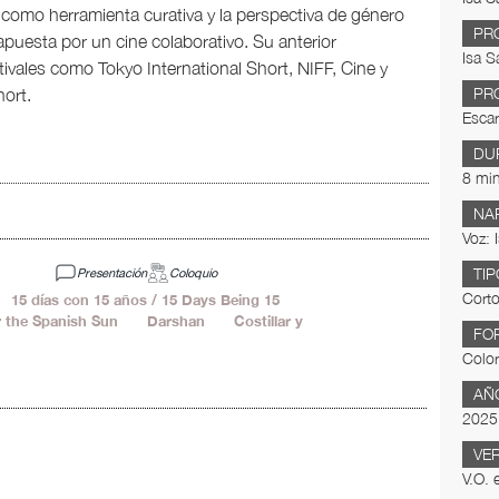
e como herramienta curativa y la perspectiva de género
PR
apuesta por un cine colaborativo. Su anterior
Isa S
tivales como Tokyo International Short, NIFF, Cine y
ort.
PR
Esca
DU
8 min
NA
Voz: 
TIP
Presentación
Coloquio
Corto
8'
15 días con 15 años / 15 Days Being 15
11'
r the Spanish Sun
20'
Darshan
20'
Costillar y
FO
Color
AÑ
2025
VE
V.O. 