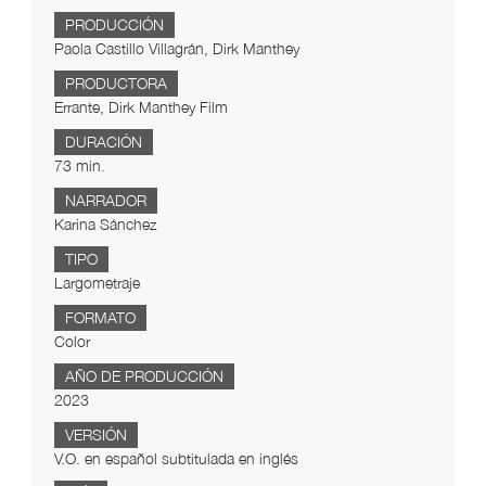
PRODUCCIÓN
Paola Castillo Villagrán, Dirk Manthey
PRODUCTORA
Errante, Dirk Manthey Film
DURACIÓN
73 min.
NARRADOR
Karina Sánchez
TIPO
Largometraje
FORMATO
Color
AÑO DE PRODUCCIÓN
2023
VERSIÓN
V.O. en español subtitulada en inglés