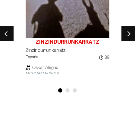
ZINZINDURRUNKARRATZ
ARSE
Zinzindurrunkarratz
AFTE
89
España
Arseni
Rumaní
Oskar Alegria
ESTRENO EUROPEO
Ale
ESTREN