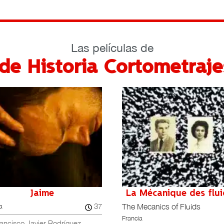
Las películas de
de Historia Cortometraje
Party Poster
Ponto final
20
España / Portugal
ishi Chandna
Miguel López Beraza