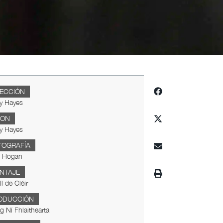
RECCIÓN
y Hayes
ION
y Hayes
TOGRAFÍA
 Hogan
NTAJE
l de Cléir
ODUCCIÓN
ng Ní Fhlaithearta