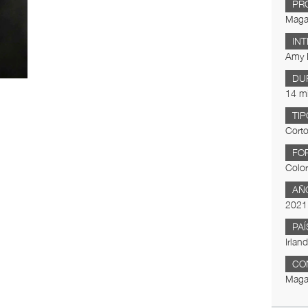
PR
Maga
IN
Amy 
DU
14 m
TIP
Corto
FO
Color
AÑ
2021
PAÍ
Irlan
CO
Maga