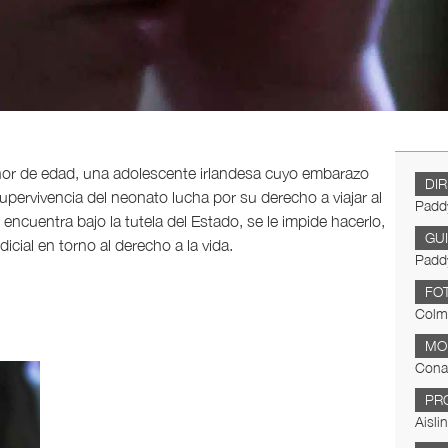
or de edad, una adolescente irlandesa cuyo embarazo
DI
upervivencia del neonato lucha por su derecho a viajar al
Padd
encuentra bajo la tutela del Estado, se le impide hacerlo,
GU
cial en torno al derecho a la vida.
Padd
FO
Colm
MO
Conal
PR
Aisli