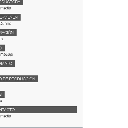
ODUCTORA
media
TERVIENEN
Dunne
RACIÓN
in.
O
metraje
RMATO
O DE PRODUCCIÓN
S
da
NTACTO
media