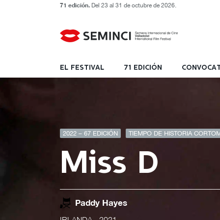
71 edición.
Del 23 al 31 de octubre de 2026.
EL FESTIVAL
71 EDICIÓN
CONVOCAT
2022 – 67 EDICIÓN
TIEMPO DE HISTORIA CORTOM
Miss D
Paddy Hayes
IRLANDA
- 2021