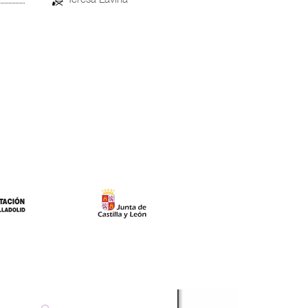
14
España
Shuli Hua
Esteve Riambau