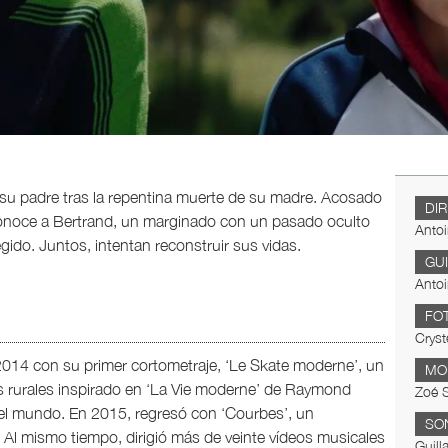
de su padre tras la repentina muerte de su madre. Acosado
DI
. Conoce a Bertrand, un marginado con un pasado oculto
Anto
do. Juntos, intentan reconstruir sus vidas.
GU
Anto
FO
Cryst
2014 con su primer cortometraje, ‘Le Skate moderne’, un
MO
rs rurales inspirado en ‘La Vie moderne’ de Raymond
Zoé S
l mundo. En 2015, regresó con ‘Courbes’, un
SO
. Al mismo tiempo, dirigió más de veinte vídeos musicales
Guil