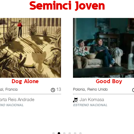
Seminci Joven
Dog Alone
Good Boy
13
al, Francia
Polonia, Reino Unido
arta Reis Andrade
Jan Komasa
NO NACIONAL
ESTRENO NACIONAL