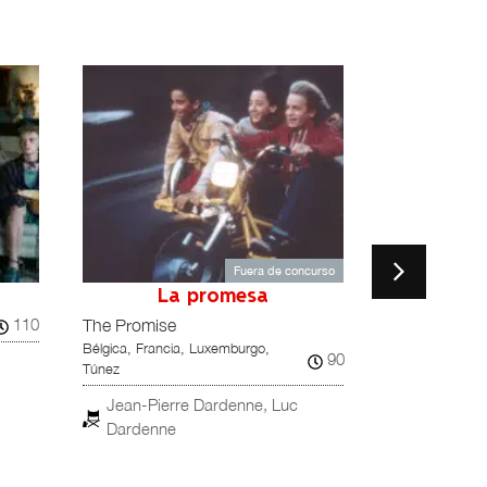
Fuera de concurso
La promesa
Little
110
Eslovenia, Italia
The Promise
Bélgica, Francia, Luxemburgo,
90
Urška Djuk
Túnez
ESTRENO NACI
Jean-Pierre Dardenne, Luc
Dardenne