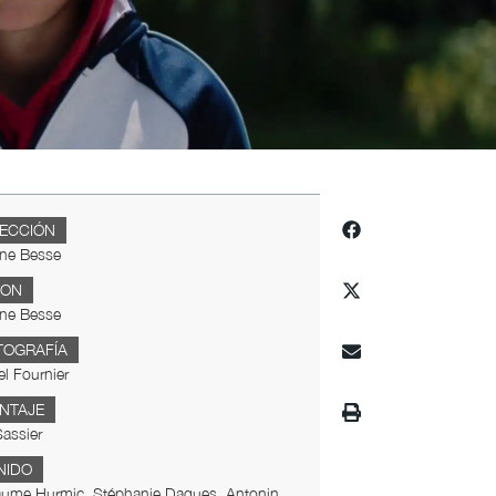
RECCIÓN
ine Besse
ION
ine Besse
TOGRAFÍA
el Fournier
NTAJE
assier
NIDO
laume Hurmic, Stéphanie Dagues, Antonin