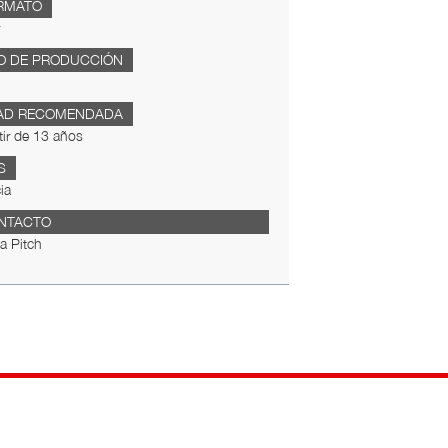
RMATO
O DE PRODUCCIÓN
AD RECOMENDADA
tir de 13 años
S
ia
NTACTO
a Pitch