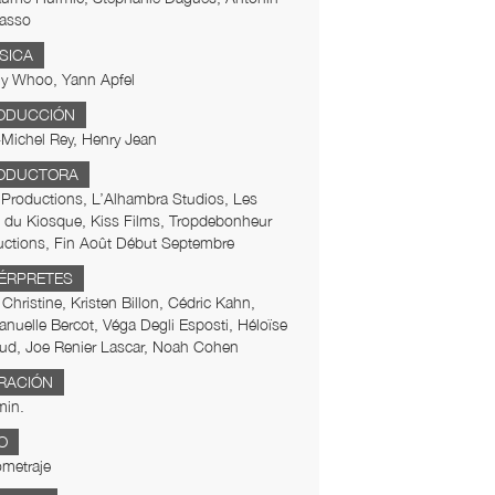
asso
SICA
y Whoo, Yann Apfel
ODUCCIÓN
Michel Rey, Henry Jean
ODUCTORA
Productions, L’Alhambra Studios, Les
 du Kiosque, Kiss Films, Tropdebonheur
uctions, Fin Août Début Septembre
TÉRPRETES
Christine, Kristen Billon, Cédric Kahn,
uelle Bercot, Véga Degli Esposti, Héloïse
ud, Joe Renier Lascar, Noah Cohen
RACIÓN
min.
O
metraje