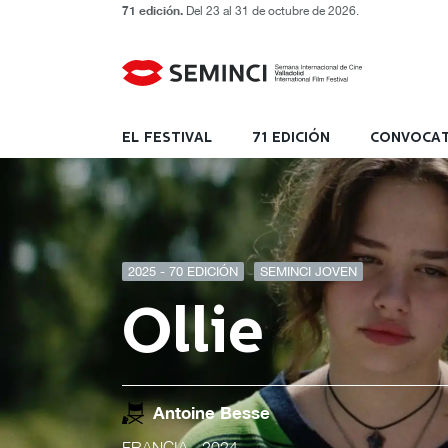
71 edición.
Del 23 al 31 de octubre de 2026.
EL FESTIVAL
71 EDICIÓN
CONVOCAT
2025 - 70 EDICIÓN
SEMINCI JOVEN
Ollie
Antoine Besse
FRANCIA
- 2024