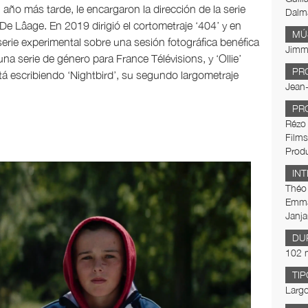
 año más tarde, le encargaron la dirección de la serie
Dalm
e Lâage. En 2019 dirigió el cortometraje ‘404’ y en
MÚ
erie experimental sobre una sesión fotográfica benéfica
Jimm
na serie de género para France Télévisions, y ‘Ollie’
PR
tá escribiendo ‘Nightbird’, su segundo largometraje
Jean-
PR
Rézo 
Films
Prod
IN
Théo 
Emman
Janja
DU
102 
TIP
Largo