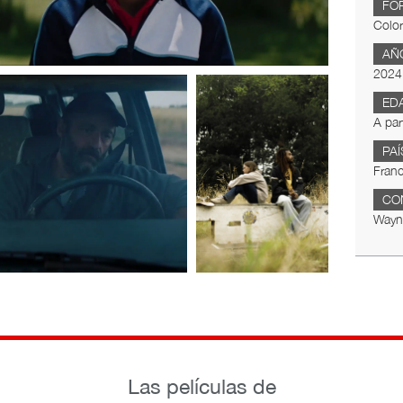
FO
Color
AÑ
2024
ED
A par
PAÍ
Franc
CO
Wayn
Las películas de