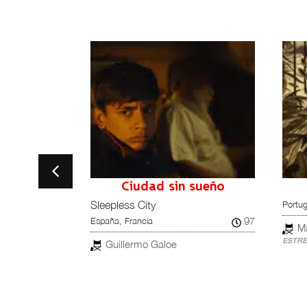
Ciudad sin sueño
Portug
Sleepless City
62
97
España, Francia
M
ESTRE
Amparo Martínez
Guillermo Galoe