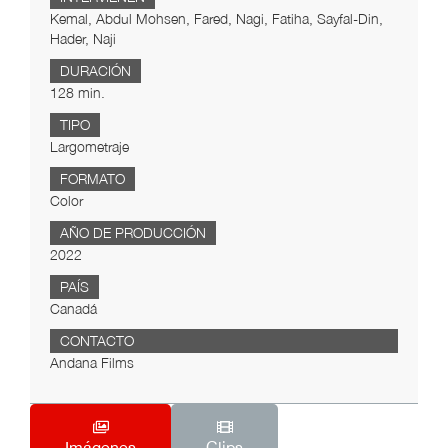
Kemal, Abdul Mohsen, Fared, Nagi, Fatiha, Sayfal-Din,
Hader, Naji
DURACIÓN
128 min.
TIPO
Largometraje
FORMATO
Color
AÑO DE PRODUCCIÓN
2022
PAÍS
Canadá
CONTACTO
Andana Films
Imágenes
Clips