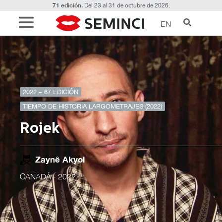
71 edición.
Del 23 al 31 de octubre de 2026.
EN
2022 – 67 EDICIÓN
TIEMPO DE HISTORIA LARGOMETRAJES (2022)
Rojek
Zaynê Akyol
CANADÁ
- 2022