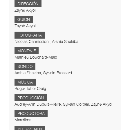
DIRECCIÓN
Zaynê Akyol
GUION
Zaynê Akyol
FOTOGRAFÍA
Nicolas Canniccioni, Arshia Shakiba
MONTAJE
Mathieu Bouchard-Malo
SONIDO
Arshia Shakiba, Sylvain Brassard
MÚSICA
Roger Tellier-Craig
PRODUCCIÓN
Audrey-Ann Dupuis-Pierre, Sylvain Corbeil, Zaynê Akyol
PRODUCTORA
Metafilms
INTERVIENEN