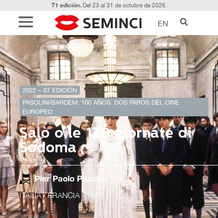
71 edición.
Del 23 al 31 de octubre de 2026.
EN
2022 – 67 EDICIÓN
PASOLINI/BARDEM: 100 AÑOS. DOS FAROS DEL CINE
EUROPEO
Salò o le 120 giornate di
Sodoma
Pier Paolo Pasolini
ITALIA / FRANCIA
- 1975