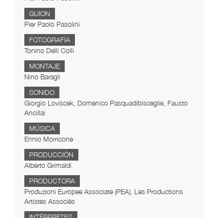
GUION
Pier Paolo Pasolini
FOTOGRAFÍA
Tonino Delli Colli
MONTAJE
Nino Baragli
SONIDO
Giorgio Loviscek, Domenico Pasquadibisceglie, Fausto
Ancillai
MÚSICA
Ennio Morricone
PRODUCCIÓN
Alberto Grimaldi
PRODUCTORA
Produzioni Europee Associate (PEA), Les Productions
Artistes Associés
INTÉRPRETES