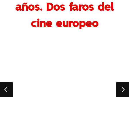
años. Dos faros del
cine europeo
At Fiv
España
Jua