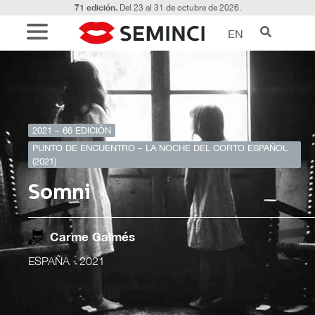
71 edición.
Del 23 al 31 de octubre de 2026.
EN
2021 – 66 EDICIÓN
PUNTO DE ENCUENTRO – LA NOCHE DEL CORTO ESPAÑOL
(2021)
Somni
Carme Galmés
ESPAÑA
- 2021