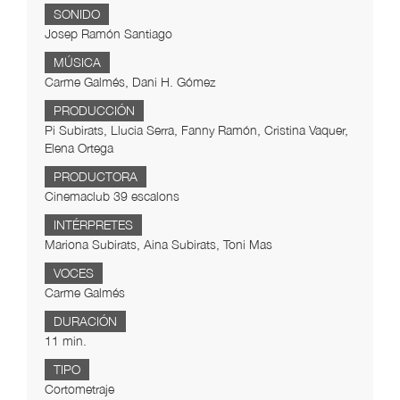
SONIDO
Josep Ramón Santiago
MÚSICA
Carme Galmés, Dani H. Gómez
PRODUCCIÓN
Pi Subirats, Llucia Serra, Fanny Ramón, Cristina Vaquer,
Elena Ortega
PRODUCTORA
Cinemaclub 39 escalons
INTÉRPRETES
Mariona Subirats, Aina Subirats, Toni Mas
VOCES
Carme Galmés
DURACIÓN
11 min.
TIPO
Cortometraje