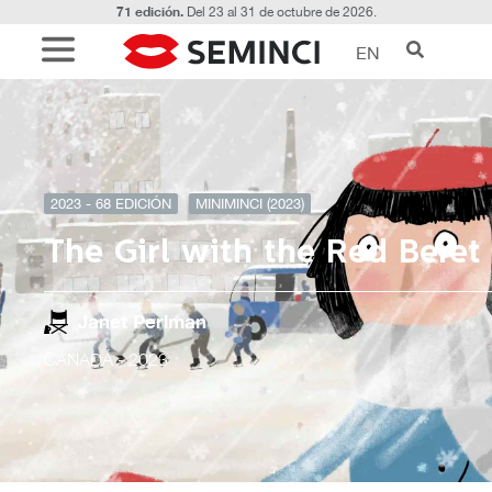
71 edición.
Del 23 al 31 de octubre de 2026.
EN
2023 - 68 EDICIÓN
MINIMINCI (2023)
The Girl with the Red Beret
Janet Perlman
CANADÁ
- 2023