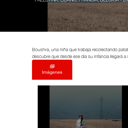
Boushra, una niña que trabaja recolectando patat
descubre que desde ese día su infancia llegará a s
Imágenes