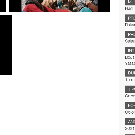
MÚ
Hadi
PR
Rakan
PR
Salau
IN
Boush
Yass
DU
15 m
TIP
Corto
FO
Color
AÑ
2021