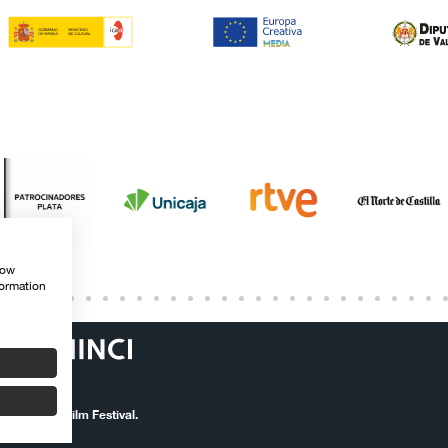
how
formation
ernational Film Festival.