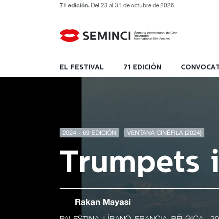
71 edición.
Del 23 al 31 de octubre de 2026.
EL FESTIVAL
71 EDICIÓN
CONVOCAT
2024 - 69 EDICIÓN
VENTANA CINÉFILA (2024)
Trumpets i
Rakan Mayasi
PALESTINA, LÍBANO, FRANCIA, BÉLGICA
- 2