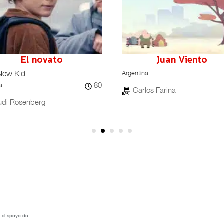
El novato
Juan Viento
Argentina
New Kid
80
a
Carlos Farina
udi Rosenberg
 el apoyo de: