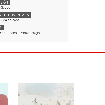
RSIÓN
iálogos
AD RECOMENDADA
tir de 11 años
S
tina, Líbano, Francia, Bélgica