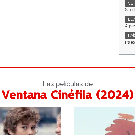
VE
Sin d
ED
A par
PAÍ
Pales
Las películas de
Ventana Cinéfila (2024)