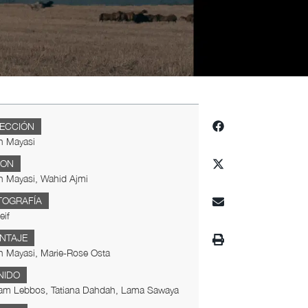
RECCIÓN
n Mayasi
ION
n Mayasi, Wahid Ajmi
TOGRAFÍA
eif
NTAJE
n Mayasi, Marie-Rose Osta
NIDO
am Lebbos, Tatiana Dahdah, Lama Sawaya