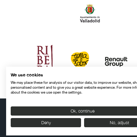
We use cookies
We may place these for analysis of our visitor data, to improve our website, s
personalised content and to give you a great website experience. For more in
about the cookies we use open the settings.
Ok, continue
Contacto
Aviso legal
Política de privacidad
Política de cookies
Deny
No, adjust
© SEMINCI – Semana Internacional de Cine de Valladolid Int
Todos los derechos reservados