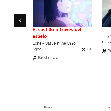
ty
El castillo a través del
 of Martha
The 
espejo
Franci
Lonely Castle in the Mirror
82
116
Japón
R
Keiichi Hara
Organiza:
Con