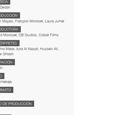
SICA
 Zeidan
ODUCCIÓN
 Mayasi, François Morisset, Laura Jumel
ODUCTORA
d Morisset, DB Studios, Cobalt Films
TÉRPRETES
ra Matar, Azra Al Nazzal, Hussein Ali,
er Shlash
RACIÓN
in.
O
metraje
RMATO
O DE PRODUCCIÓN