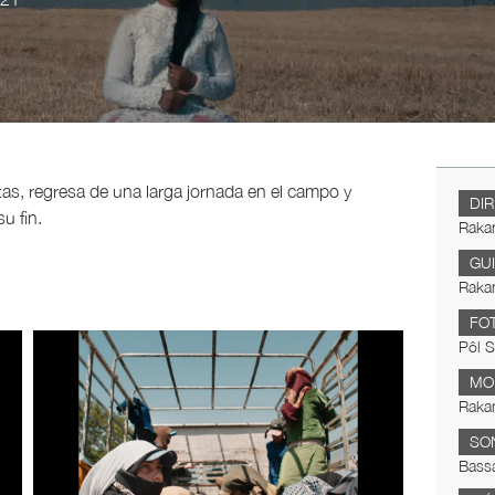
as, regresa de una larga jornada en el campo y
DI
u fin.
Raka
GU
Raka
FO
Pôl S
MO
Raka
SO
Bass