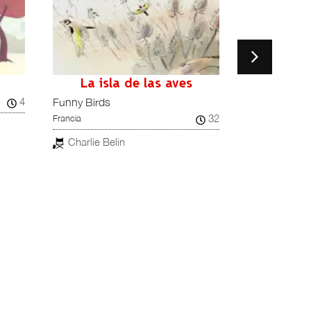
La isla de las aves
La 
4
España, Francia
Funny Birds
32
Francia
Shira Ukra
Razzak
Charlie Belin