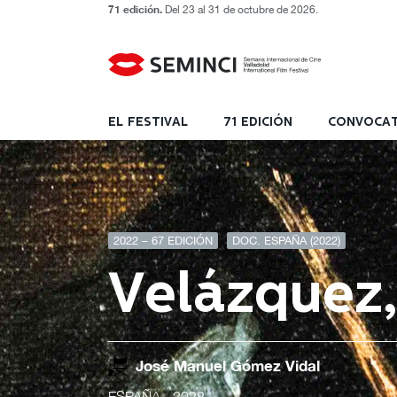
71 edición.
Del 23 al 31 de octubre de 2026.
EL FESTIVAL
71 EDICIÓN
CONVOCAT
2022 – 67 EDICIÓN
DOC. ESPAÑA (2022)
Velázquez,
José Manuel Gómez Vidal
ESPAÑA
- 2022