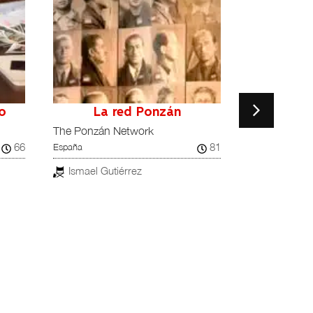
fo
La red Ponzán
Los constr
The Ponzán Network
Alhambra
66
81
España
The Builders 
España
Ismael Gutiérrez
Isabel Fer