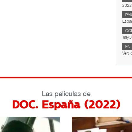
2022
PAÍ
Espa
CO
TalyC
EN
Versi
Las películas de
DOC. España (2022)