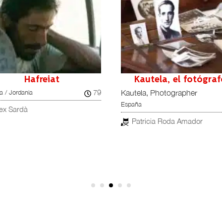
Hafreiat
Kautela, el fotógra
79
 / Jordania
Kautela, Photographer
España
ex Sardà
Patricia Roda Amador