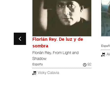
cierto
Florián Rey. De luz y de
España
ain
sombra
99
Florián Rey. From Light and
Al
Shadow
rrada
92
España
Vicky Calavia