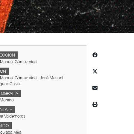
RECCIÓN
 Manuel Gómez Vidal
ION
 Manuel Gómez Vidal, José Manuel
guez Calvo
TOGRAFÍA
 Moreno
NTAJE
sa Valdemoros
NIDO
culada Mira