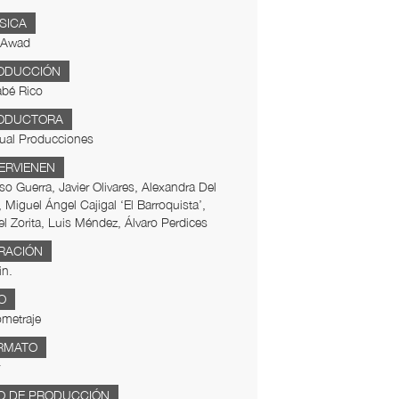
SICA
o Awad
ODUCCIÓN
abé Rico
ODUCTORA
ual Producciones
TERVIENEN
so Guerra, Javier Olivares, Alexandra Del
 Miguel Ángel Cajigal ‘El Barroquista’,
l Zorita, Luis Méndez, Álvaro Perdices
RACIÓN
in.
O
metraje
RMATO
O DE PRODUCCIÓN