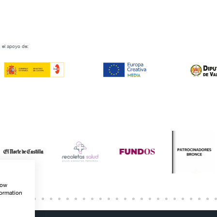
 el apoyo de:
how
formation