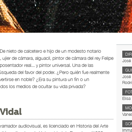
 De nieto de calcetero e hijo de un modesto notario
DI
 ujier de cámara, alguacil, pintor de cámara del rey Felipe
José
osentador real... y pintor universal. Una de las
GU
búsqueda del favor del poder. ¿Pero quién fue realmente
José
rtirse en noble? ¿Era su pintura un fin o un
Rodrí
dos los medios de ocultar su vida privada?
FO
Elisa
MO
Vidal
Vane
SO
ramador audiovisual, es licenciado en Historia del Arte
Imma