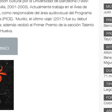
stión cultural por la Universidad de Barcelona (1999-
MÚ
illa, 2001-2003). Actualmente trabaja en el Área de
Juli
, como responsable del área audiovisual del Programa
(PICE). ‘Murillo, el último viaje’ (2017) fue su debut
PR
la; además recibió el Primer Premio de la sección Talento
Bern
 Huelva.
PR
TalyC
IN
MINCI
Alfon
Bene,
Migue
DU
71 m
TIP
Largo
FO
Color
AÑ