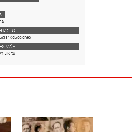
S
ña
NTACTO
ual Producciones
 ESPAÑA
ón Digital