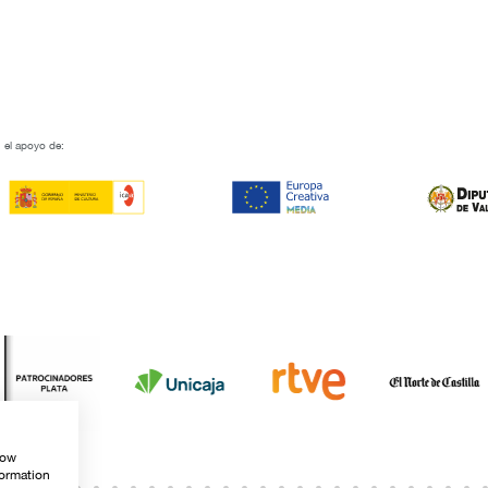
 el apoyo de:
how
formation