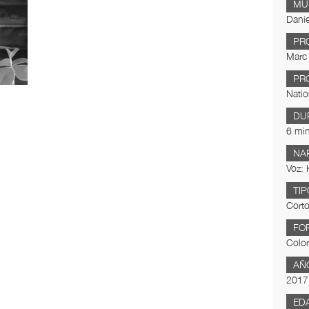
MÚ
Danie
PR
Marc 
PR
Natio
DU
6 min
NA
Voz:
TIP
Corto
FO
Color
AÑ
2017
ED