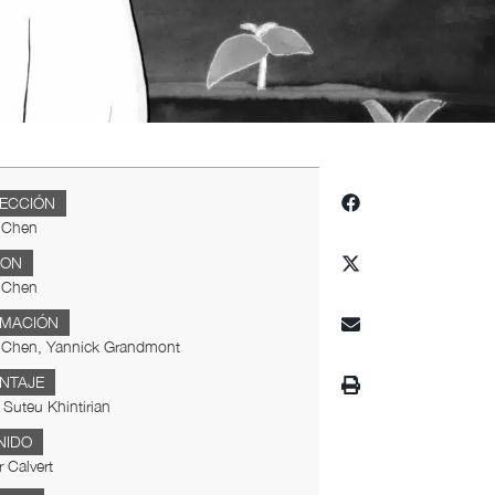
RECCIÓN
 Chen
ION
 Chen
IMACIÓN
 Chen, Yannick Grandmont
NTAJE
Suteu Khintirian
NIDO
r Calvert