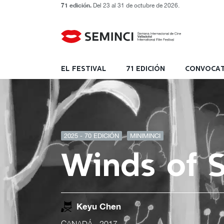
71 edición.
Del 23 al 31 de octubre de 2026.
EL FESTIVAL
71 EDICIÓN
CONVOCAT
2025 - 70 EDICIÓN
MINIMINCI
Winds of S
Keyu Chen
CANADÁ
- 2017