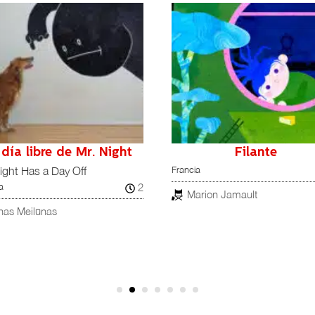
 día libre de Mr. Night
Filante
Francia
ight Has a Day Off
2
a
Marion Jamault
nas Meilūnas