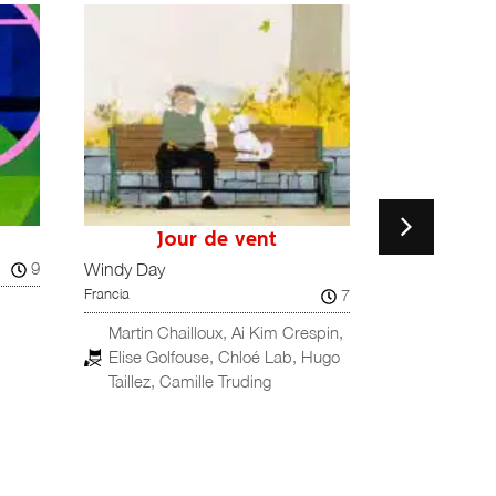
Jour de vent
L
9
España, Reino 
Windy Day
7
Francia
Carlos Sol
ESTRENO MUND
Martin Chailloux, Ai Kim Crespin,
Elise Golfouse, Chloé Lab, Hugo
Taillez, Camille Truding