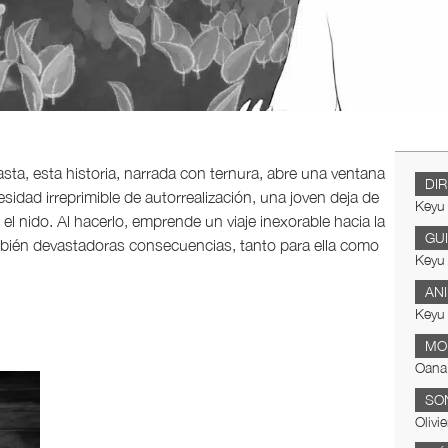
sta, esta historia, narrada con ternura, abre una ventana
DI
sidad irreprimible de autorrealización, una joven deja de
Keyu
 el nido. Al hacerlo, emprende un viaje inexorable hacia la
GU
mbién devastadoras consecuencias, tanto para ella como
Keyu
AN
Keyu
MO
Oana 
SO
Olivie