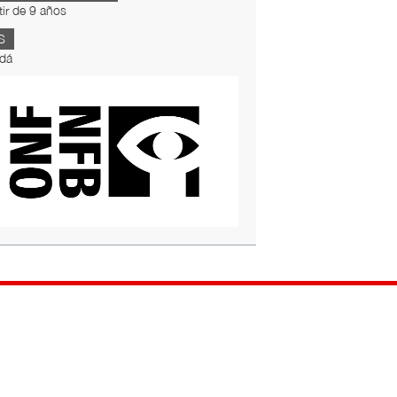
tir de 9 años
S
dá