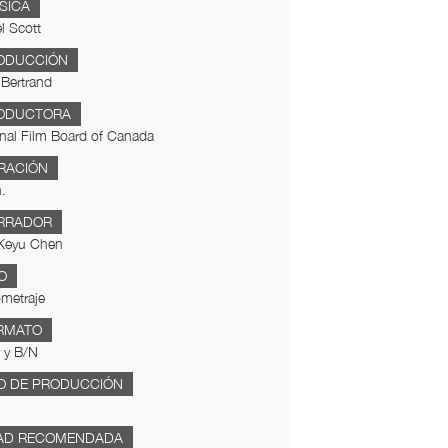
SICA
l Scott
ODUCCIÓN
Bertrand
ODUCTORA
nal Film Board of Canada
RACIÓN
.
RRADOR
 Keyu Chen
O
metraje
RMATO
 y B/N
O DE PRODUCCIÓN
AD RECOMENDADA