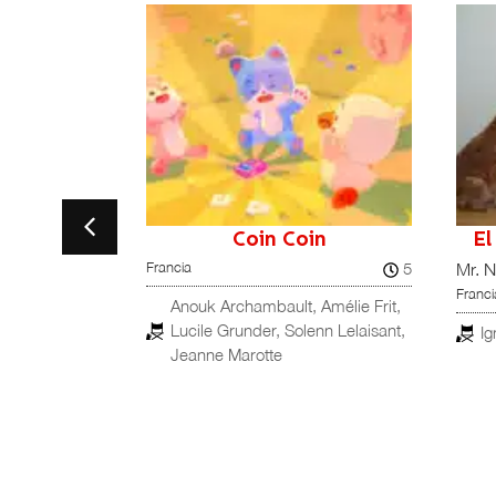
Coin Coin
El
6
5
Francia
Mr. N
Franci
omain Augier,
Anouk Archambault, Amélie Frit,
igueiredo,
Lucile Grunder, Solenn Lelaisant,
Ig
Yannick Jacquin
Jeanne Marotte