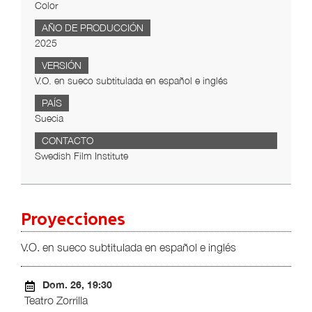
Color
AÑO DE PRODUCCIÓN
2025
VERSIÓN
V.O. en sueco subtitulada en español e inglés
PAÍS
Suecia
CONTACTO
Swedish Film Institute
Proyecciones
V.O. en sueco subtitulada en español e inglés
Dom. 26, 19:30
Teatro Zorrilla