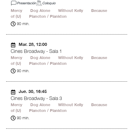
Presentación
Coloquio
Mercy
27'
Dog Alone
13'
Without Kelly
15'
Because
of (U)
13'
Plancton / Plankton
22'
90 min.
Mar. 28, 12:00
Cines Broadway - Sala 1
Mercy
27'
Dog Alone
13'
Without Kelly
15'
Because
of (U)
13'
Plancton / Plankton
22'
90 min.
Jue. 30, 16:45
Cines Broadway - Sala 3
Mercy
27'
Dog Alone
13'
Without Kelly
15'
Because
of (U)
13'
Plancton / Plankton
22'
90 min.