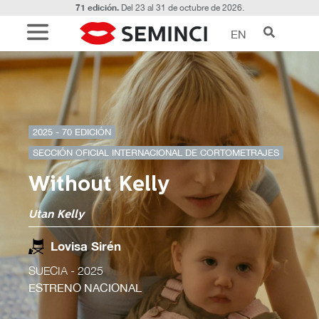
71 edición.
Del 23 al 31 de octubre de 2026.
EN
2025 - 70 EDICIÓN
SECCIÓN OFICIAL INTERNACIONAL DE CORTOMETRAJES
Without Kelly
Utan Kelly
Lovisa Sirén
SUECIA
- 2025
ESTRENO NACIONAL