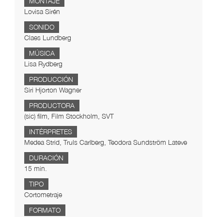
MONTAJE
Lovisa Sirén
SONIDO
Claes Lundberg
MÚSICA
Lisa Rydberg
PRODUCCIÓN
Siri Hjorton Wagner
PRODUCTORA
(sic) film, Film Stockholm, SVT
INTÉRPRETES
Medea Strid, Truls Carlberg, Teodora Sundström Lateve
DURACIÓN
15 min.
TIPO
Cortometraje
FORMATO