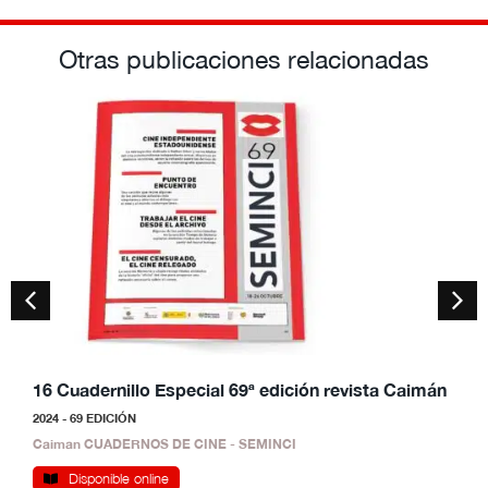
Otras publicaciones relacionadas
16 Cuadernillo Especial 69ª edición revista Caimán
1
2024 - 69 EDICIÓN
2
Caiman CUADERNOS DE CINE - SEMINCI
C
Disponible online