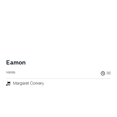
Eamon
Irlanda
86
Margaret Corkery