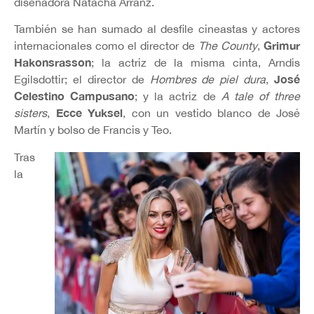
diseñadora Natacha Arranz.
También se han sumado al desfile cineastas y actores
Grimur
internacionales como el director de
The County
,
Hakonsrasson
; la actriz de la misma cinta, Arndis
José
Egilsdottir; el director de
Hombres de piel dura
,
Celestino Campusano
; y la actriz de
A tale of three
Ecce Yuksel
sisters
,
, con un vestido blanco de José
Martín y bolso de Francis y Teo.
Tras
la