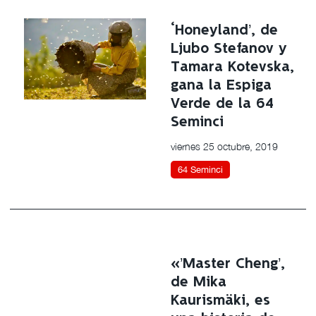
‘Honeyland’, de
Ljubo Stefanov y
Tamara Kotevska,
gana la Espiga
Verde de la 64
Seminci
viernes 25 octubre, 2019
64 Seminci
«’Master Cheng’,
de Mika
Kaurismäki, es