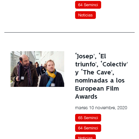
64 Seminci
Noticias
‘Josep’, ‘El
triunfo’, ‘Colectiv’
y ‘The Cave’,
nominadas a los
European Film
Awards
martes 10 noviembre, 2020
65 Seminci
64 Seminci
Noticias