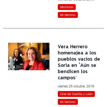
Miniminci
64 Seminci
Vera Herrero
homenajea a los
pueblos vacíos de
Soria en ‘Aún se
bendicen los
campos’
viernes 25 octubre, 2019
Cine de Castilla y León
64 Seminci