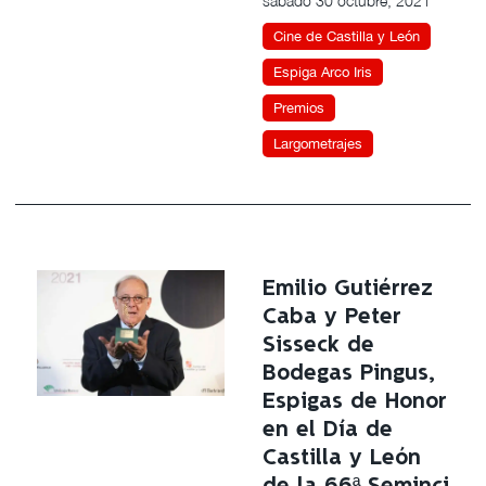
sábado 30 octubre, 2021
Cine de Castilla y León
Espiga Arco Iris
Premios
Largometrajes
Emilio Gutiérrez
Caba y Peter
Sisseck de
Bodegas Pingus,
Espigas de Honor
en el Día de
Castilla y León