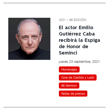
2021 – 66 EDICIÓN
El actor Emilio
Gutiérrez Caba
recibirá la Espiga
de Honor de
Seminci
jueves 23 septiembre, 2021
Homenajes
Cine de Castilla y León
66 Seminci
Notas de prensa