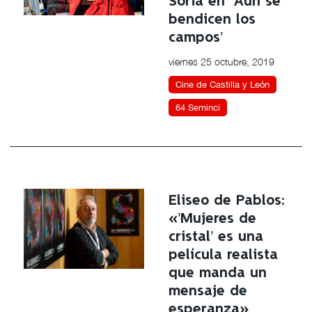
Soria en ‘Aún se
bendicen los
campos’
viernes 25 octubre, 2019
Cine de Castilla y León
64 Seminci
Eliseo de Pablos:
«’Mujeres de
cristal’ es una
película realista
que manda un
mensaje de
esperanza»