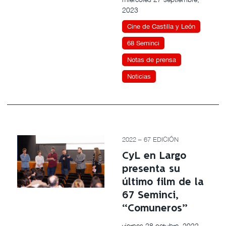
2023
Cine de Castilla y León
68 Seminci
Notas de prensa
Noticias
2022 – 67 EDICIÓN
CyL en Largo
presenta su
último film de la
67 Seminci,
“Comuneros”
viernes 28 octubre, 2022