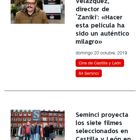
Velázquez,
director de
‘Zaniki’: «Hacer
esta película ha
sido un auténtico
milagro»
domingo 20 octubre, 2019
Cine de Castilla y León
64 Seminci
Seminci proyecta
los siete filmes
seleccionados en
Castilla y León en