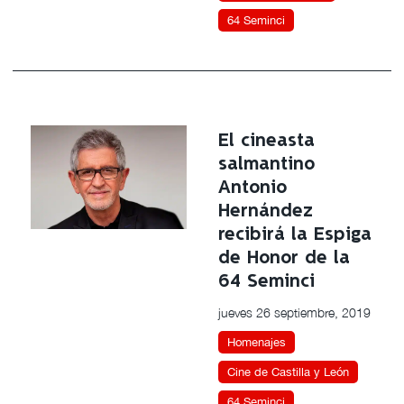
64 Seminci
El cineasta
salmantino
Antonio
Hernández
recibirá la Espiga
de Honor de la
64 Seminci
jueves 26 septiembre, 2019
Homenajes
Cine de Castilla y León
64 Seminci