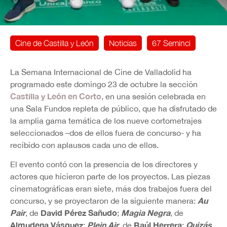
Cine de Castilla y León
Noticias
67 Seminci
La Semana Internacional de Cine de Valladolid ha
programado este domingo 23 de octubre la sección
Castilla y León en Corto
, en una sesión celebrada en
una Sala Fundos repleta de público, que ha disfrutado de
la amplia gama temática de los nueve cortometrajes
seleccionados –dos de ellos fuera de concurso- y ha
recibido con aplausos cada uno de ellos.
El evento contó con la presencia de los directores y
actores que hicieron parte de los proyectos. Las piezas
cinematográficas eran siete, más dos trabajos fuera del
Au
concurso, y se proyectaron de la siguiente manera:
Pair
David Pérez Sañudo
Magia Negra
, de
;
, de
Almudena Vásquez
Plein Air
Raúl Herrera
Quizás
;
, de
;