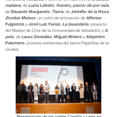
mañana
Lucía Lobato
Ramiro, pastor de por vida
, de
;
,
Eduardo Margareto
Tierra
Jennifer de la Rosa
de
;
, de
;
Zombie Meteor
Alfonso
, un corto de animación de
Fulgencio
José Luis Farias
La lavandería
y
;
, proyecto
A
del Master de Cine de la Universidad de Valladolid, y
pelo
Laura González
Miguel Melero
Alejandro
, de
,
y
Palomero
, jóvenes residentes del barrio Pajarillos de la
ciudad.
Presentación de los cortos Castilla y León en