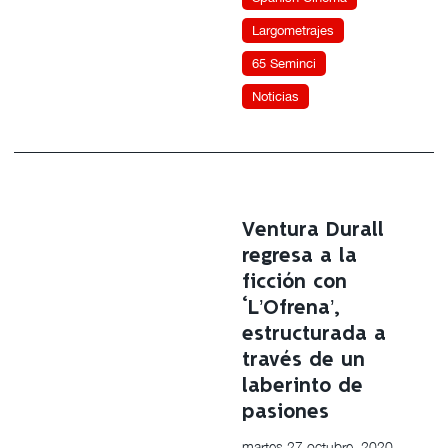
Largometrajes
65 Seminci
Noticias
Ventura Durall
regresa a la
ficción con
‘L’Ofrena’,
estructurada a
través de un
laberinto de
pasiones
martes 27 octubre, 2020