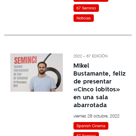
67 Seminci
Noticias
2022 – 67 EDICIÓN
Mikel
Bustamante, feliz
de presentar
«Cinco lobitos»
en una sala
abarrotada
viernes 28 octubre, 2022
Spanish Cinema
67 Seminci