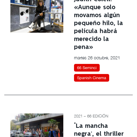
«Aunque solo
movamos algún
pequeño hilo, la
película habrá
merecido la
pena»
martes 26 octubre, 2021
66 Seminci
Spanish Cinema
2021 – 66 EDICIÓN
‘La mancha
negra’, el thriller