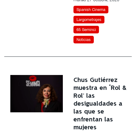
Spanish Cinema
Largometrajes
65 Seminci
Noticias
Chus Gutiérrez
muestra en ‘Rol &
Rol’ las
desigualdades a
las que se
enfrentan las
mujeres