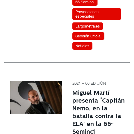
66 Seminci
Proyecciones
especiales
Largometrajes
Sección Oficial
Noticias
2021 – 66 EDICIÓN
Miguel Martí
presenta ‘Capitán
Nemo, en la
batalla contra la
ELA’ en la 66ª
Seminci