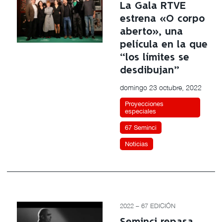
La Gala RTVE
estrena «O corpo
aberto», una
película en la que
“los límites se
desdibujan”
domingo 23 octubre, 2022
Proyecciones
especiales
67 Seminci
Noticias
2022 – 67 EDICIÓN