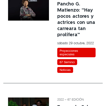
Pancho G.
Matienzo: “Hay
pocos actores y
actrices con una
carreara tan
prolífera”
sábado 29 octubre, 2022
Proyecciones
especiales
67 Seminci
Noticias
2022 – 67 EDICIÓN