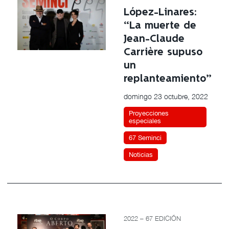
López-Linares:
“La muerte de
Jean-Claude
Carrière supuso
un
replanteamiento”
domingo 23 octubre, 2022
Proyecciones
especiales
67 Seminci
Noticias
2022 – 67 EDICIÓN