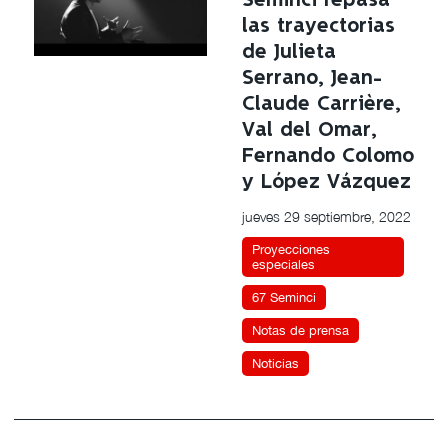
Seminci repasa
las trayectorias
de Julieta
Serrano, Jean-
Claude Carrière,
Val del Omar,
Fernando Colomo
y López Vázquez
jueves 29 septiembre, 2022
Proyecciones
especiales
67 Seminci
Notas de prensa
Noticias