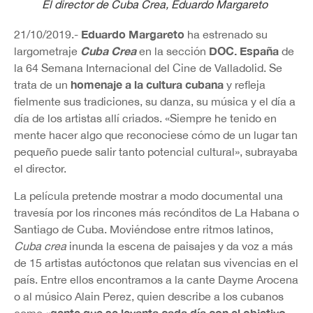
El director de
Cuba Crea
, Eduardo Margareto
Eduardo Margareto
21/10/2019.-
ha estrenado su
Cuba Crea
DOC. España
largometraje
en la sección
de
la 64 Semana Internacional del Cine de Valladolid. Se
homenaje a la cultura cubana
trata de un
y refleja
fielmente sus tradiciones, su danza, su música y el día a
día de los artistas allí criados. «Siempre he tenido en
mente hacer algo que reconociese cómo de un lugar tan
pequeño puede salir tanto potencial cultural», subrayaba
el director.
La película pretende mostrar a modo documental una
travesía por los rincones más recónditos de La Habana o
Santiago de Cuba. Moviéndose entre ritmos latinos,
Cuba crea
inunda la escena de paisajes y da voz a más
de 15 artistas autóctonos que relatan sus vivencias en el
país. Entre ellos encontramos a la cante Dayme Arocena
o al músico Alain Perez, quien describe a los cubanos
«gente que se levanta cada día con el objetivo
como