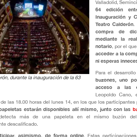
Valladolid, Seminc
64 edición ent
Inauguración y C
Teatro Calderón
.
compra de dich
mediante la rea
notario
, por el que
acceder a la comp
ni esperas innece
Para el desarroll
rón, durante la inauguración de la 63
buzones, uno po
acceso a las o
Leopoldo Cano, 
r de las 18.00 horas del lunes 14, en los que los participante
papeletas estarán disponibles allí mismo, junto con las
b
 detecta más de una papeleta en el mismo buzón del 
te descalificado.
icipar, asimismo, de forma online
. Estas participacione