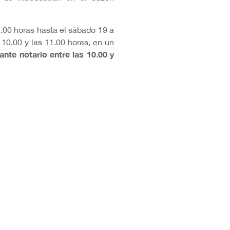
2.00 horas hasta el sábado 19 a
s 10.00 y las 11.00 horas, en un
ante notario entre las 10.00 y
contactará por teléfono con los
drá optar a la compra de las