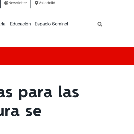
Newsletter
Valladolid
ria
Educación
Espacio Seminci
s para las
ura se