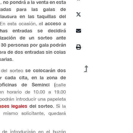
no pondrá a la venta en esta
i,
radas para las galas de
lausura en las taquillas del
l acceso a
 En esta ocasión, e
as entradas se decidirá
lización de un sorteo ante
30 personas por gala podrán
ra de dos entradas sin colas
sarias
.
se colocarán dos
o del sorteo
r cada cita, en la zona de
ficinas de Seminci (
calle
en horario de 10.00 a 19.00
s podrán introducir una papeleta
ases legales
del sorteo
. Si la
mismo solicitante, quedará
s de introducirán en el buzón