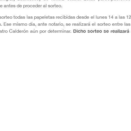
e antes de proceder al sorteo.
 sorteo todas las papeletas recibidas desde el lunes 14 a las 1
. Ese mismo día, ante notario, se realizará el sorteo entre la
Dicho sorteo se realizará 
atro Calderón aún por determinar.
e la mañana del sábado 19
. A continuación, la organización 
 caso de no conseguirlo, el ganador o ganadora ya no po
 el apoyo de: