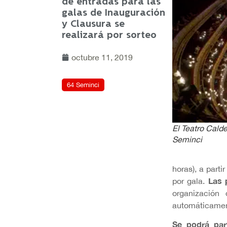
de entradas para las
galas de Inauguración
y Clausura se
realizará por sorteo
octubre 11, 2019
64 Seminci
El Teatro Calde
Seminci
horas), a parti
Las 
por gala.
organización
automáticamen
Se podrá part