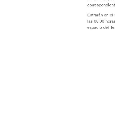
correspondient
Entrarán en el
las 08.00 horas
espacio del Te
11.00 horas d
ganadores. En
entradas.
Organiza:
Con