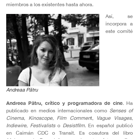
miembros a los existentes hasta ahora.
Así, se
incorpora a
este comité
Andreaa Pătru
Andreea Pătru,
crítico y programadora de cine
. Ha
publicado en medios internacionales como
Senses of
Cinema
,
Kinoscope
,
Film Commen
t,
Vague Visages
,
Indiewire
,
Festivalists
o
Desistfilm
. En español publicó
en Caimán CDC o Transit. Es coautora del libro