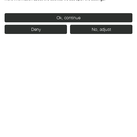
Organiza:
Ok, continue
Deny
No, adjust
Con el apoyo de: