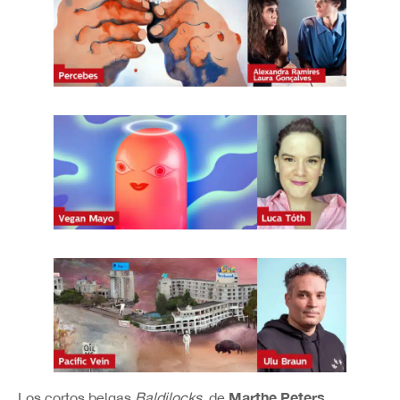
Marthe Peters
Los cortos belgas
Baldilocks
, de
,