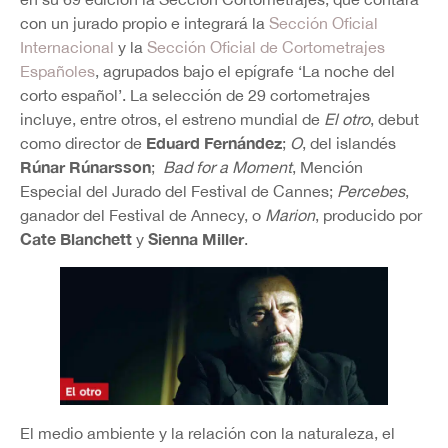
con un jurado propio e integrará la
Sección Oficial
Internacional
y la
Sección Oficial de Cortometrajes
Españoles
, agrupados bajo el epígrafe ‘La noche del
corto español’. La selección de 29 cortometrajes
incluye, entre otros, el estreno mundial de
El otro
, debut
Eduard Fernández
como director de
;
O
, del islandés
Rúnar Rúnarsson
;
Bad for a Moment
, Mención
Especial del Jurado del Festival de Cannes;
Percebes
,
ganador del Festival de Annecy, o
Marion
, producido por
Cate Blanchett
Sienna Miller
y
.
El medio ambiente y la relación con la naturaleza, el