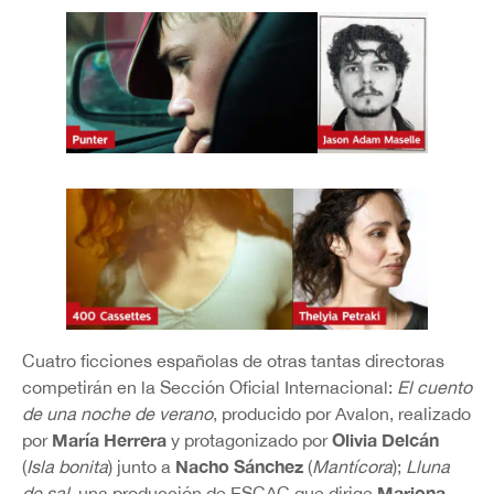
Cuatro ficciones españolas de otras tantas directoras
competirán en la Sección Oficial Internacional:
El cuento
de una noche de verano
, producido por Avalon, realizado
María Herrera
Olivia Delcán
por
y protagonizado por
Nacho Sánchez
(
Isla bonita
) junto a
(
Mantícora
);
Lluna
Mariona
de sal
, una producción de ESCAC que dirige