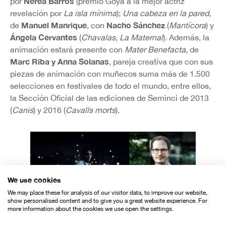
Nerea Barros
por
(premio Goya a la mejor actriz
revelación por
La isla mínima
);
Una cabeza en la pared
,
Manuel Manrique
Nacho Sánchez
de
, con
(
Mantícora
) y
Ángela Cervantes
(
Chavalas, La Maternal
). Además, la
animación estará presente con
Mater Benefacta
, de
Marc Riba y Anna Solanas
, pareja creativa que con sus
piezas de animación con muñecos suma más de 1.500
selecciones en festivales de todo el mundo, entre ellos,
la Sección Oficial de las ediciones de Seminci de 2013
(
Canis
) y 2016 (
Cavalls morts
).
We use cookies
We may place these for analysis of our visitor data, to improve our website,
show personalised content and to give you a great website experience. For
more information about the cookies we use open the settings.