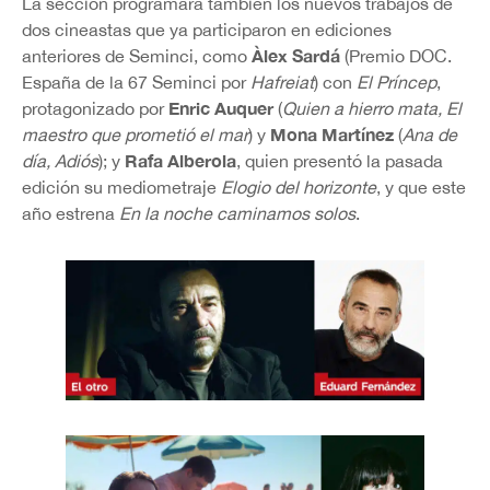
La sección programará también los nuevos trabajos de
dos cineastas que ya participaron en ediciones
Àlex Sardá
anteriores de Seminci, como
(Premio DOC.
España de la 67 Seminci por
Hafreiat
) con
El Príncep
,
Enric Auquer
protagonizado por
(
Quien a hierro mata, El
Mona Martínez
maestro que prometió el mar
) y
(
Ana de
Rafa Alberola
día, Adiós
); y
, quien presentó la pasada
edición su mediometraje
Elogio del horizonte
, y que este
año estrena
En la noche caminamos solos
.