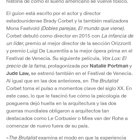
historia de cómo el sueño americano se vuelve tóxico.
El guion está escrito por el actor y director
estadounidense Brady Corbet y la también realizadora
Mona Fastvold
(Dobles parejas, El mundo que viene).
Corbet debutó como director en 2015 con
La infancia de
un líder
, premio al mejor director de la sección Orizzonti
y premio Luigi De Laurentiis a la mejor ópera prima en el
Festival de Venecia. Su siguiente película,
Vox Lux: El
Natalie Portman
precio de la fama,
protagonizada por
y
Jude Law,
se estrenó también en el Festival de Venecia.
Al igual que en las dos anteriores, en
The Brutalist
Corbet toma el pulso a momentos clave del siglo XX. En
este caso, lo que le fascinó fue cómo la psicología de
posguerra dejó huella en la arquitectura y las dos
guerras mundiales obligaron a arquitectos tan
destacados como Le Corbusier o Mies van der Rohe a
comenzar de nuevo fuera de su país.
«
The Brutalist
examina el modo en que la experiencia