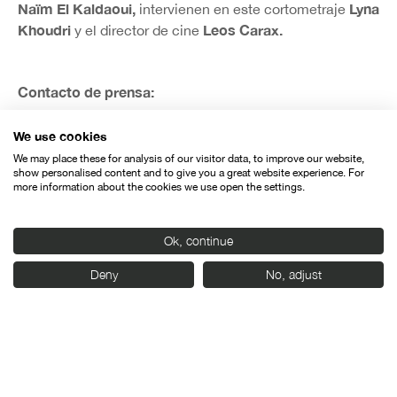
Naïm El Kaldaoui,
Lyna
intervienen en este cortometraje
Khoudri
Leos Carax.
y el director de cine
Contacto de prensa:
983 42 64 60
We use cookies
We may place these for analysis of our visitor data, to improve our website,
prensa@seminci.com
show personalised content and to give you a great website experience. For
more information about the cookies we use open the settings.
Ok, continue
Deny
No, adjust
Organiza: