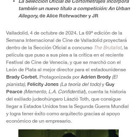
La Selección Oficial de Cortometrajes incorpora
también un nuevo título a competición: An Urban
Allegory,
de Alice Rohrwacher y JR
Valladolid, 4 de octubre de 2024. La 69ª edición de la
Semana Internacional de Cine de Valladolid proyectará
dentro de la Sección Oficial a concurso
The Brutalist
,
la
película que puso a sus pies a la crítica en el reciente
Festival de Cine de Venecia, y que se marchó con el
León de Plata al mejor director para el estadounidense
Brady Corbet.
Adrien Brody
Protagonizada por
(El
Felicity Jones
Guy
pianista)
,
(La teoría del todo)
y
Pearce
(Memento, L.A. Confidential
), cuenta la historia
del exiliado judeohúngaro László Toth, que consigue
llegar a Estados Unidos tras la Segunda Guerra Mundial
y logra tener éxito como arquitecto gracias al apoyo
económico de un empresario.