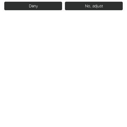
Deny
No, adjust
Con el apoyo de: