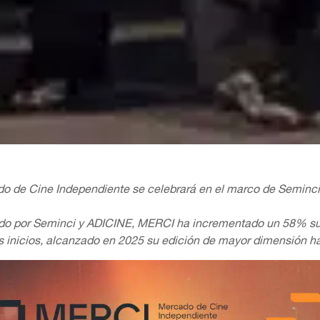
o de Cine Independiente se celebrará en el marco de Seminci 
do por Seminci y ADICINE, MERCI ha incrementado un 58% su p
 inicios, alcanzado en 2025 su edición de mayor dimensión ha