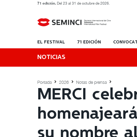
71 edición.
Del 23 al 31 de octubre de 2026.
EL FESTIVAL
71 EDICIÓN
CONVOCAT
NOTICIAS
Portada
2026
Notas de prensa
MERCI celebr
homenajeará
su nombre al