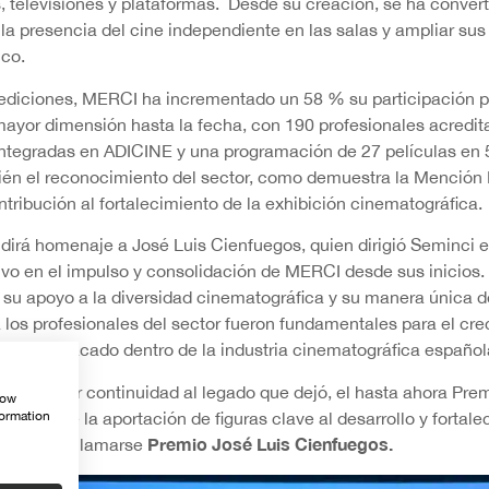
 televisiones y plataformas. Desde su creación, se ha convert
 la presencia del cine independiente en las salas y ampliar sus
ico.
 ediciones, MERCI ha incrementado un 58 % su participación p
mayor dimensión hasta la fecha, con 190 profesionales acredita
 integradas en ADICINE y una programación de 27 películas en 
ién el reconocimiento del sector, como demuestra la Mención
tribución al fortalecimiento de la exhibición cinematográfica.
dirá homenaje a José Luis Cienfuegos, quien dirigió Seminci
ivo en el impulso y consolidación de MERCI desde sus inicios
 su apoyo a la diversidad cinematográfica y su manera única de
 los profesionales del sector fueron fundamentales para el cre
ugar destacado dentro de la industria cinematográfica españo
 y para dar continuidad al legado que dejó, el hasta ahora Pre
how
 distingue la aportación de figuras clave al desarrollo y fortale
formation
Premio José Luis Cienfuegos.
 pasará a llamarse