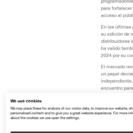
programadores,
para fortalecer
acceso al públ
En las últimas
su edición de 
distribuidoras
ha valido tamb
2024 por su con
El mercado ren
un papel decis
independiente,
encuentro para
hoy ocupa un l
We use cookies
En su recuerdo
We may place these for analysis of our visitor data, to improve our website, s
profesional que
personalised content and to give you a great website experience. For more in
about the cookies we use open the settings.
independiente,