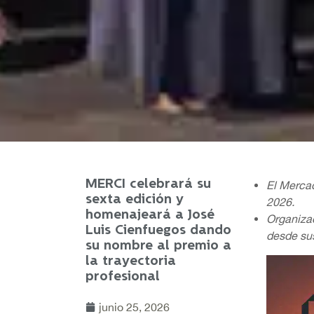
MERCI celebrará su
El Mercad
sexta edición y
2026.
homenajeará a José
Organiza
Luis Cienfuegos dando
desde sus
su nombre al premio a
la trayectoria
profesional
junio 25, 2026