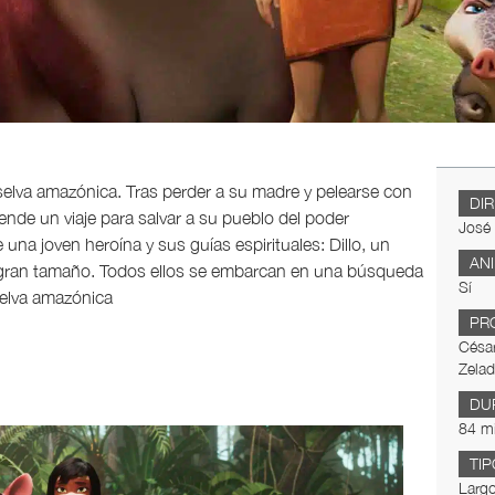
selva amazónica. Tras perder a su madre y pelearse con
DI
ende un viaje para salvar a su pueblo del poder
José 
 una joven heroína y sus guías espirituales: Dillo, un
AN
de gran tamaño. Todos ellos se embarcan en una búsqueda
Sí
selva amazónica
PR
César
Zela
DU
84 m
TIP
Largo