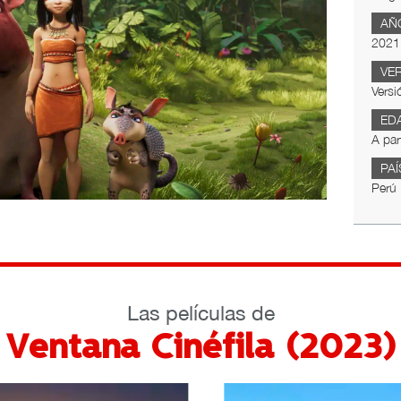
AÑ
2021
VE
Versi
ED
A par
PAÍ
Perú
Las películas de
Ventana Cinéfila (2023)