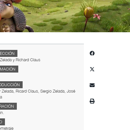
RECCIÓN
Zelada y Richard Claus
IMACIÓN
ODUCCIÓN
 Zelada, Ricard Claus, Sergio Zelada, José
da
RACIÓN
in.
O
metraje