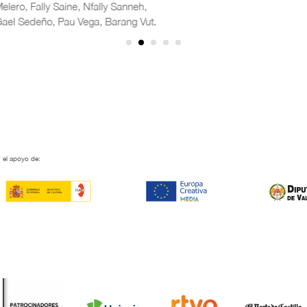
lero, Fally Saine, Nfally Sanneh,
el Sedeño, Pau Vega, Barang Vut.
 el apoyo de: