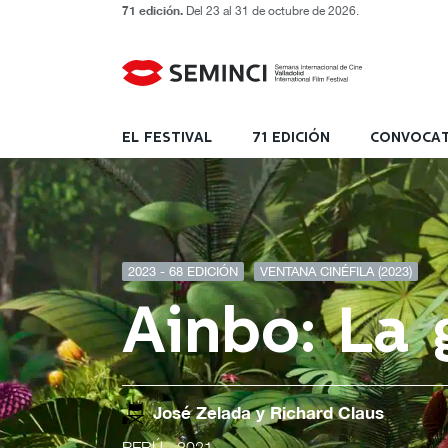
71 edición.
Del 23 al 31 de octubre de 2026.
EL FESTIVAL
71 EDICIÓN
CONVOCAT
2023 - 68 EDICIÓN
VENTANA CINÉFILA (2023)
Ainbo: La
José Zelada y Richard Claus
PERÚ
- 2021