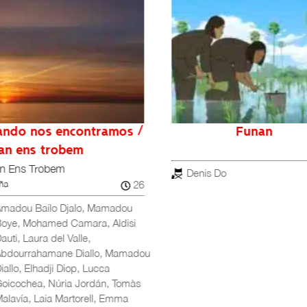
ndo nos encontramos /
Funan
n ens trobem
 Ens Trobem
Denis Do
26
a
madou Bailo Djalo, Mamadou
oye, Mohamed Camara, Aldisi
uti, Laura del Valle,
bdourrahamane Diallo, Mamadou
allo, Elhadji Diop, Lucca
oicochea, Núria Jordán, Tomàs
lavía, Laia Martorell, Emma