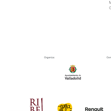
Me
Ga
Organiza:
Con