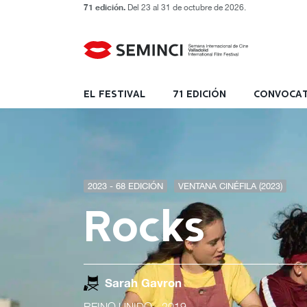
71 edición.
Del 23 al 31 de octubre de 2026.
EL FESTIVAL
71 EDICIÓN
CONVOCAT
2023 - 68 EDICIÓN
VENTANA CINÉFILA (2023)
Rocks
Sarah Gavron
REINO UNIDO
- 2019