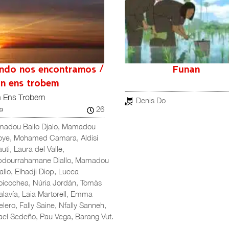
ndo nos encontramos /
Funan
n ens trobem
 Ens Trobem
Denis Do
26
a
madou Bailo Djalo, Mamadou
oye, Mohamed Camara, Aldisi
uti, Laura del Valle,
bdourrahamane Diallo, Mamadou
allo, Elhadji Diop, Lucca
oicochea, Núria Jordán, Tomàs
lavía, Laia Martorell, Emma
lero, Fally Saine, Nfally Sanneh,
el Sedeño, Pau Vega, Barang Vut.