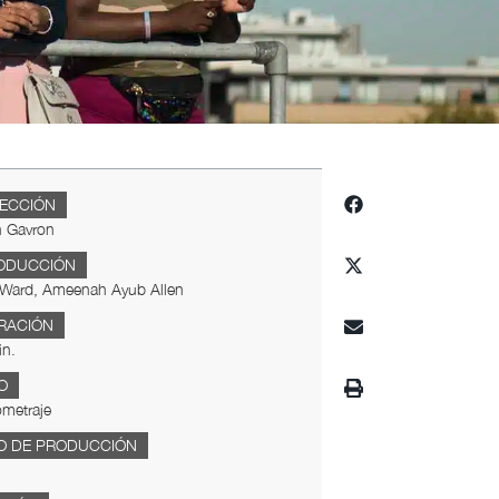
RECCIÓN
h Gavron
ODUCCIÓN
 Ward, Ameenah Ayub Allen
RACIÓN
in.
O
metraje
O DE PRODUCCIÓN