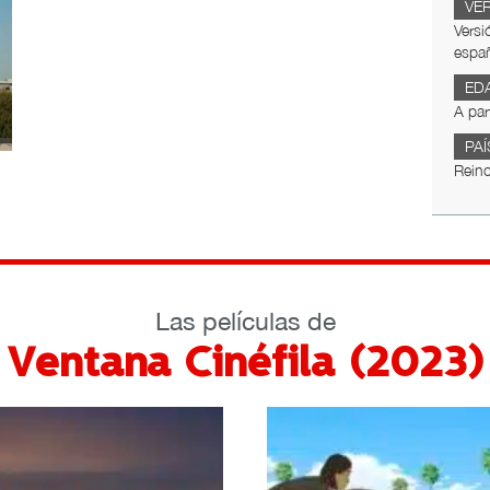
VE
Versi
espa
ED
A par
PAÍ
Rein
Las películas de
Ventana Cinéfila (2023)