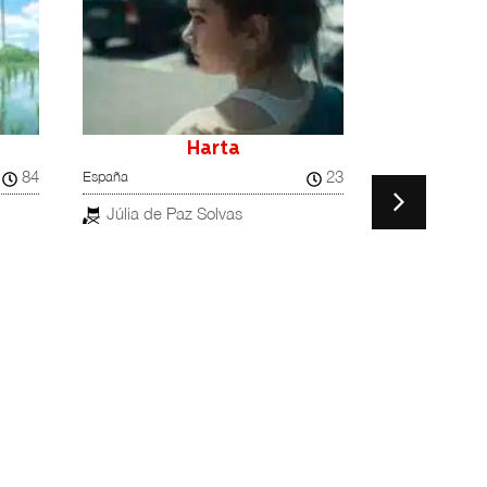
Harta
84
23
España
República Chec
Júlia de Paz Solvas
Lucie Koko