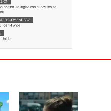
RSIÓN
ón original en inglés con subtítulos en
ñol
AD RECOMENDADA
tir de 14 años
S
o Unido