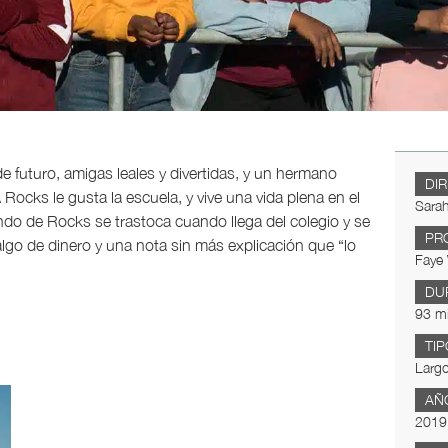
futuro, amigas leales y divertidas, y un hermano
DI
ocks le gusta la escuela, y vive una vida plena en el
Sara
do de Rocks se trastoca cuando llega del colegio y se
PR
go de dinero y una nota sin más explicación que “lo
Faye
DU
93 m
TIP
Largo
AÑ
2019