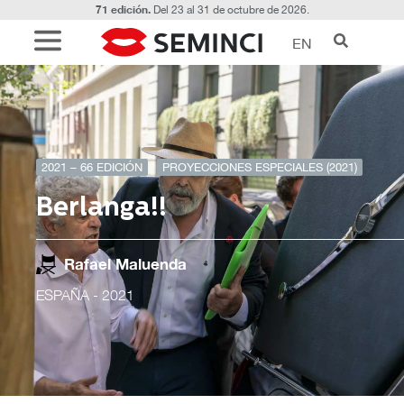
71 edición.
Del 23 al 31 de octubre de 2026.
EN
2021 – 66 EDICIÓN
PROYECCIONES ESPECIALES (2021)
Berlanga!!
Rafael Maluenda
ESPAÑA
- 2021