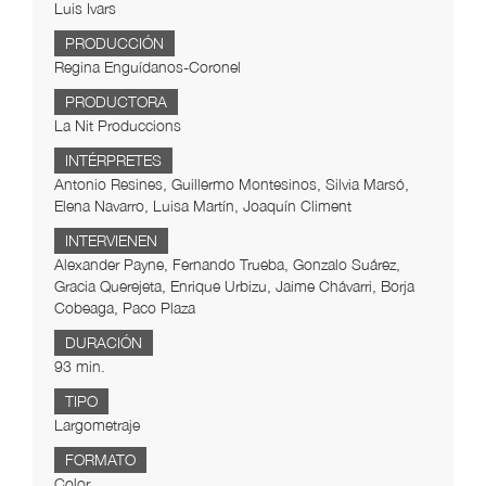
Luis Ivars
PRODUCCIÓN
Regina Enguídanos-Coronel
PRODUCTORA
La Nit Produccions
INTÉRPRETES
Antonio Resines, Guillermo Montesinos, Silvia Marsó,
Elena Navarro, Luisa Martín, Joaquín Climent
INTERVIENEN
Alexander Payne, Fernando Trueba, Gonzalo Suárez,
Gracia Querejeta, Enrique Urbizu, Jaime Chávarri, Borja
Cobeaga, Paco Plaza
DURACIÓN
93 min.
TIPO
Largometraje
FORMATO
Color