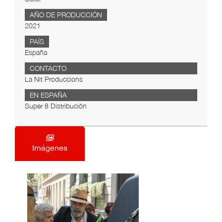
AÑO DE PRODUCCIÓN
2021
PAÍS
España
CONTACTO
La Nit Produccions
EN ESPAÑA
Super 8 Distribución
Imágenes