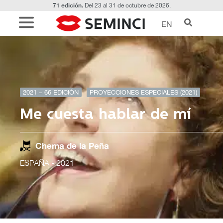
71 edición.
Del 23 al 31 de octubre de 2026.
EN
2021 – 66 EDICIÓN
PROYECCIONES ESPECIALES (2021)
Me cuesta hablar de mí
Chema de la Peña
ESPAÑA
- 2021