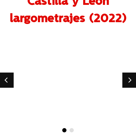
Castilla y León
largometrajes (2022)
España
Car