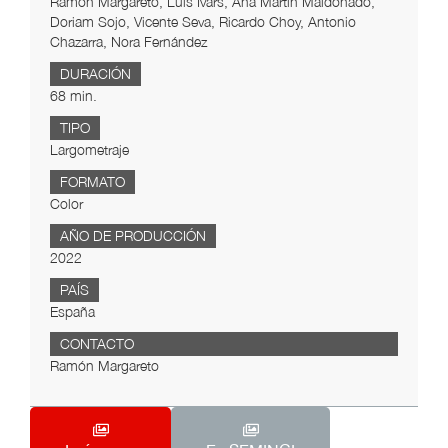
Ramón Margareto, Luis Ivars, Ana Martín Maldonado,
Doriam Sojo, Vicente Seva, Ricardo Choy, Antonio
Chazarra, Nora Fernández
DURACIÓN
68 min.
TIPO
Largometraje
FORMATO
Color
AÑO DE PRODUCCIÓN
2022
PAÍS
España
CONTACTO
Ramón Margareto