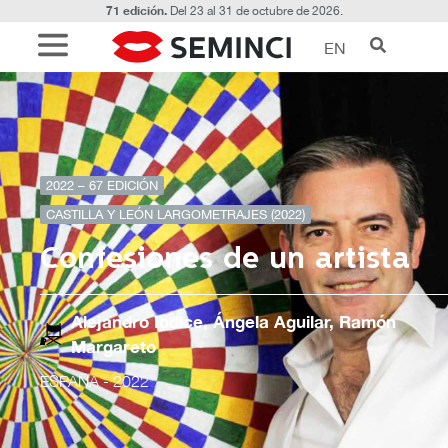
71 edición.
Del 23 al 31 de octubre de 2026.
EN
2022 – 67 EDICIÓN
CASTILLA Y LEÓN LARGOMETRAJES (2022)
Confesiones de un artista
Alejandro Iodice, Ángela Aguilar, Ramón
Margareto
ESPAÑA
- 2022