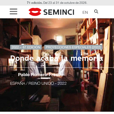
71 edición.
Del 23 al 31 de octubre de 2026.
EN
2022 – 67 EDICIÓN
PROYECCIONES ESPECIALES (2022)
Donde acaba la memoria
Pablo Romero-Fresco
ESPAÑA / REINO UNIDO
- 2022