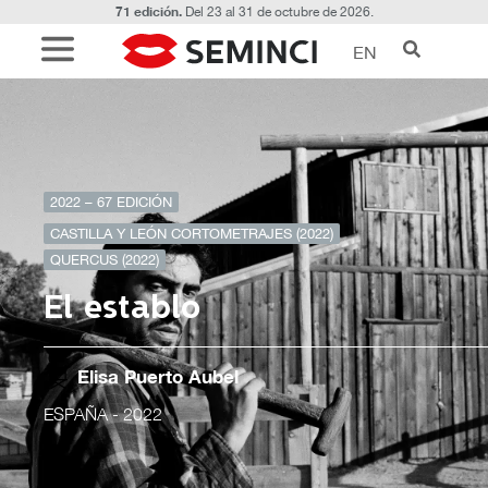
71 edición.
Del 23 al 31 de octubre de 2026.
EN
2022 – 67 EDICIÓN
CASTILLA Y LEÓN CORTOMETRAJES (2022)
QUERCUS (2022)
El establo
Elisa Puerto Aubel
ESPAÑA
- 2022