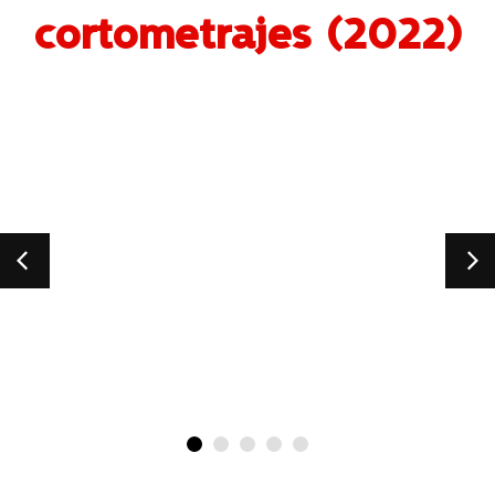
cortometrajes (2022)
España
Lau
Pa