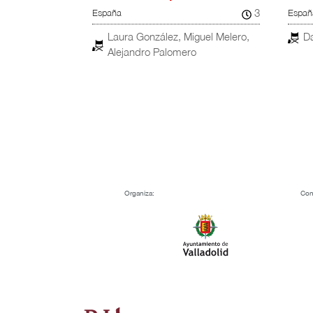
7
España
Españ
eath
18
Francisco Hervada
E
iso
Organiza:
Con