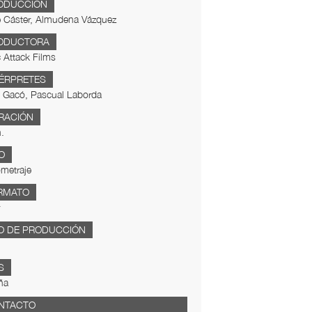
ODUCCIÓN
e Cáster, Almudena Vázquez
ODUCTORA
 Attack Films
TÉRPRETES
 Gacó, Pascual Laborda
RACIÓN
.
O
metraje
RMATO
O DE PRODUCCIÓN
S
ña
NTACTO