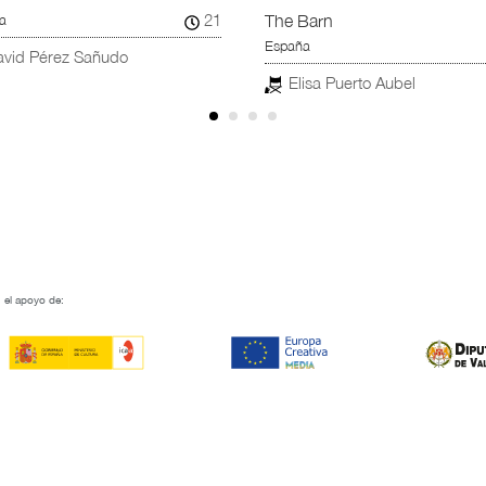
70
a
España
duardo Margareto
Enrique García-Vázquez
 el apoyo de: