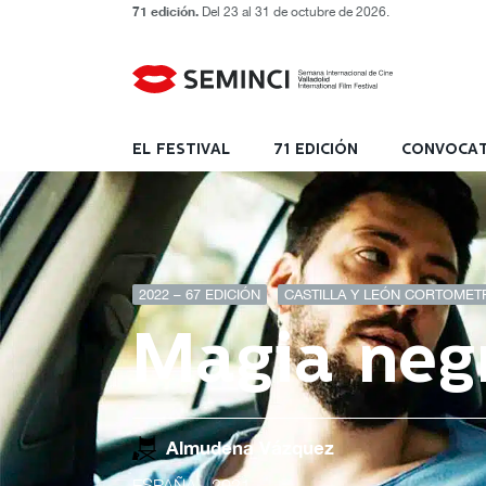
71 edición.
Del 23 al 31 de octubre de 2026.
EL FESTIVAL
71 EDICIÓN
CONVOCAT
2022 – 67 EDICIÓN
CASTILLA Y LEÓN CORTOMETR
Magia neg
Almudena Vázquez
ESPAÑA
- 2021