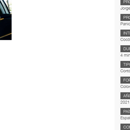
PR
Jorg
PR
Panic
IN
Cocó
DU
4 min
TIP
Corto
FO
Color
AÑ
2021
PAÍ
Espa
CO