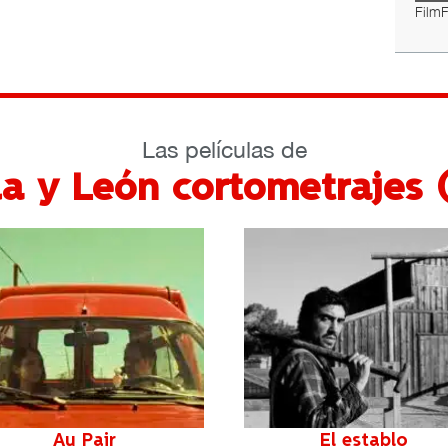
Film
Las películas de
lla y León cortometrajes 
Héroes en el Congo
Juan Carlos