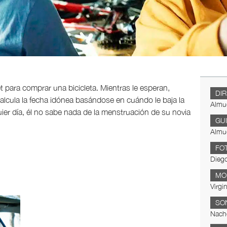
para comprar una bicicleta. Mientras le esperan,
DI
calcula la fecha idónea basándose en cuándo le baja la
Almu
uier día, él no sabe nada de la menstruación de su novia
GU
Almu
FO
Dieg
MO
Virgi
SO
Nach