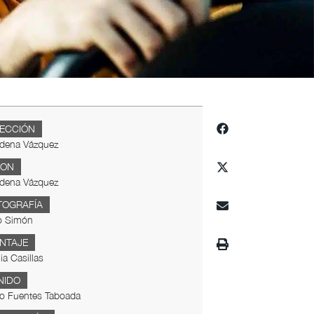
RECCIÓN
dena Vázquez
ION
dena Vázquez
TOGRAFÍA
o Simón
NTAJE
nia Casillas
NIDO
o Fuentes Taboada