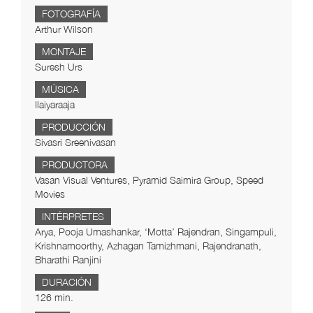
FOTOGRAFÍA
Arthur Wilson
MONTAJE
Suresh Urs
MÚSICA
Ilaiyaraaja
PRODUCCIÓN
Sivasri Sreenivasan
PRODUCTORA
Vasan Visual Ventures, Pyramid Saimira Group, Speed
Movies
INTÉRPRETES
Arya, Pooja Umashankar, ‘Motta’ Rajendran, Singampuli,
Krishnamoorthy, Azhagan Tamizhmani, Rajendranath,
Bharathi Ranjini
DURACIÓN
126 min.