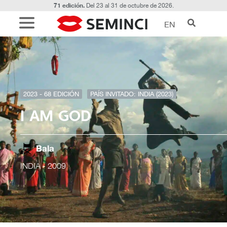
71 edición.
Del 23 al 31 de octubre de 2026.
EN
2023 - 68 EDICIÓN
PAÍS INVITADO: INDIA (2023)
I AM GOD
Bala
INDIA
- 2009