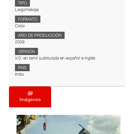
TIPO
Largometraje
FORMATO
Color
AÑO DE PRODUCCIÓN
2009
VERSIÓN
V.O. en tamil subtitulada en español e inglés
PAÍS
India
Imágenes