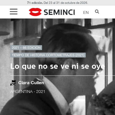
71 edición.
Del 23 al 31 de octubre de 2026.
EN
2021 – 66 EDICIÓN
TIEMPO DE HISTORIA CORTOMETRAJES (2021)
Lo que no se ve ni se oye
Clara Cullen
ARGENTINA
- 2021