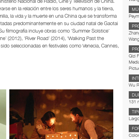
nisterio Nacional de Radio, Cine y Televisión de China.
arse en la relación entre los seres humanos y la tierra,
MÚ
milia, la vida y la muerte en una China que se transforma
Peym
ntadas predominantemente en su ciudad natal de Gaotai
PR
. Su filmografía incluye obras como ‘Summer Solstice’
Zhang
ne’ (2012), ‘River Road’ (2014), ‘Walking Past the
Wang
n sido seleccionadas en festivales como Venecia, Cannes,
PR
Qizi 
Medi
Pictu
IN
Wu Re
DU
131 
TIP
Largo
FO
Color