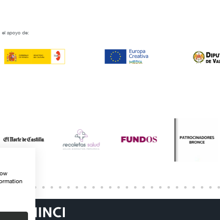
 el apoyo de:
how
formation