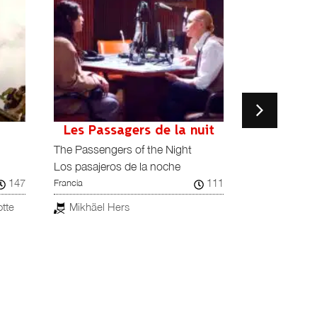
Les Passagers de la nuit
N
The Passengers of the Night
Khers Nist
Irán
Los pasajeros de la noche
147
111
Francia
Jafar Pana
otte
Mikhäel Hers