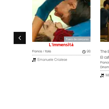
Ópera prima
Fuera de concurso
ake
L’immensitá
100
98
Francia / Italia
The 
El ca
Emanuele Crialese
Franci
Dinam
M