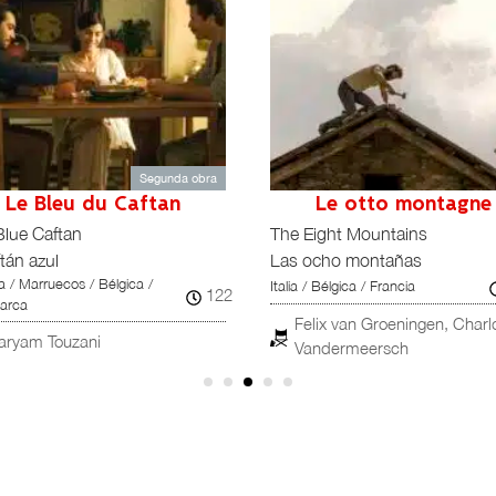
Segunda obra
Le Bleu du Caftan
Le otto montagne
Blue Caftan
The Eight Mountains
ftán azul
Las ocho montañas
a / Marruecos / Bélgica /
Italia / Bélgica / Francia
122
arca
Felix van Groeningen, Charl
aryam Touzani
Vandermeersch