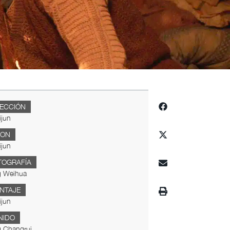
RECCIÓN
ijun
ION
ijun
TOGRAFÍA
 Weihua
NTAJE
ijun
NIDO
 Changrui