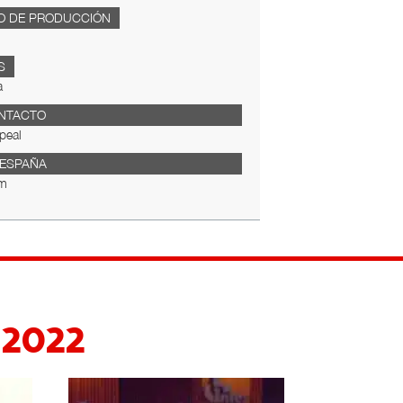
O DE PRODUCCIÓN
S
a
NTACTO
peal
 ESPAÑA
m
s 2022