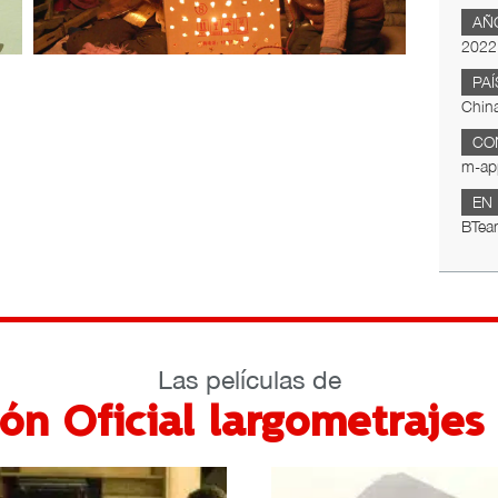
AÑ
2022
PAÍ
Chin
CO
m-ap
EN
BTea
Las películas de
ón Oficial largometraje