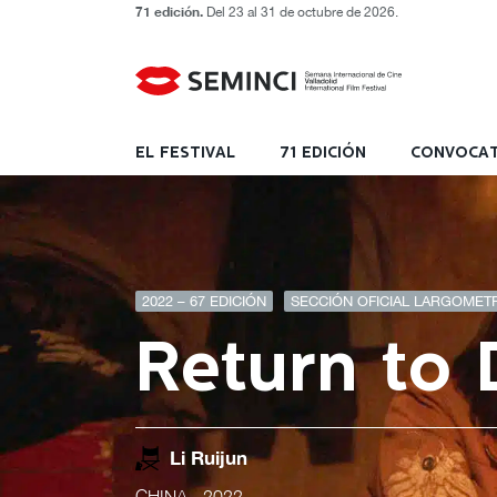
71 edición.
Del 23 al 31 de octubre de 2026.
EL FESTIVAL
71 EDICIÓN
CONVOCAT
2022 – 67 EDICIÓN
SECCIÓN OFICIAL LARGOMET
Return to 
Li Ruijun
CHINA
- 2022