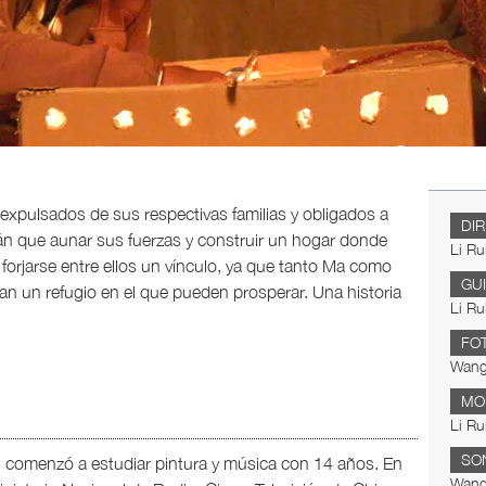
 expulsados de sus respectivas familias y obligados a
DI
n que aunar sus fuerzas y construir un hogar donde
Li Ru
 forjarse entre ellos un vínculo, ya que tanto Ma como
GU
rean un refugio en el que pueden prosperar. Una historia
Li Ru
FO
Wang
MO
Li Ru
SO
, comenzó a estudiar pintura y música con 14 años. En
Wang