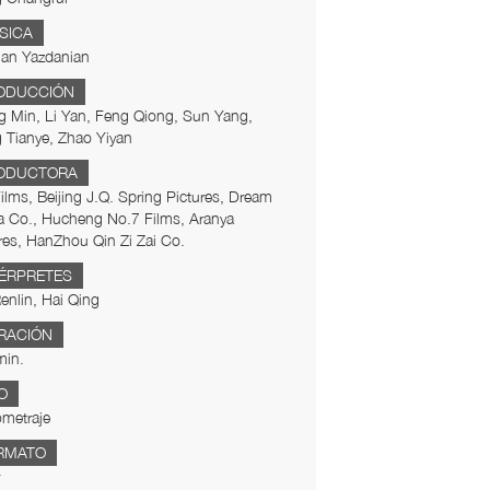
SICA
an Yazdanian
ODUCCIÓN
 Min, Li Yan, Feng Qiong, Sun Yang,
 Tianye, Zhao Yiyan
ODUCTORA
Films, Beijing J.Q. Spring Pictures, Dream
a Co., Hucheng No.7 Films, Aranya
res, HanZhou Qin Zi Zai Co.
TÉRPRETES
nlin, Hai Qing
RACIÓN
min.
O
metraje
RMATO