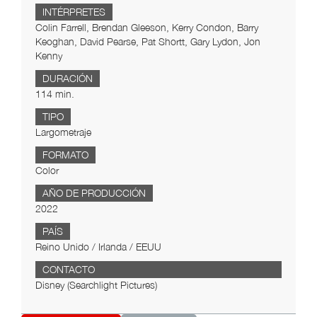
INTÉRPRETES
Colin Farrell, Brendan Gleeson, Kerry Condon, Barry
Keoghan, David Pearse, Pat Shortt, Gary Lydon, Jon
Kenny
DURACIÓN
114 min.
TIPO
Largometraje
FORMATO
Color
AÑO DE PRODUCCIÓN
2022
PAÍS
Reino Unido / Irlanda / EEUU
CONTACTO
Disney (Searchlight Pictures)