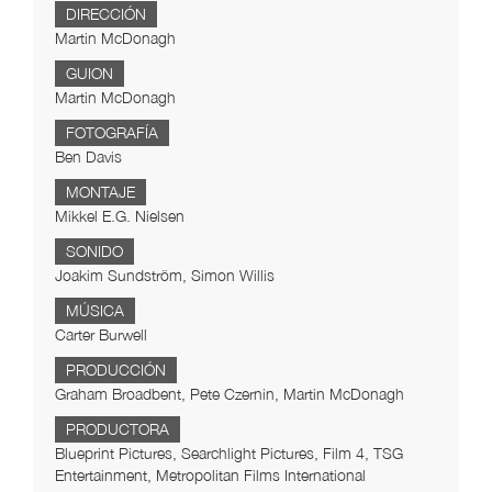
DIRECCIÓN
Martin McDonagh
GUION
Martin McDonagh
FOTOGRAFÍA
Ben Davis
MONTAJE
Mikkel E.G. Nielsen
SONIDO
Joakim Sundström, Simon Willis
MÚSICA
Carter Burwell
PRODUCCIÓN
Graham Broadbent, Pete Czernin, Martin McDonagh
PRODUCTORA
Blueprint Pictures, Searchlight Pictures, Film 4, TSG
Entertainment, Metropolitan Films International