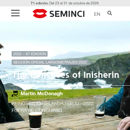
71 edición.
Del 23 al 31 de octubre de 2026.
EN
2022 – 67 EDICIÓN
SECCIÓN OFICIAL LARGOMETRAJES 2022
The Banshees of Inisherin
Martin McDonagh
REINO UNIDO / IRLANDA / EEUU
- 2022
FUERA DE CONCURSO