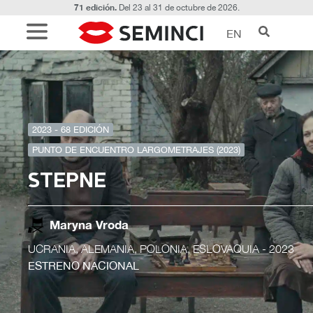
71 edición.
Del 23 al 31 de octubre de 2026.
EN
2023 - 68 EDICIÓN
PUNTO DE ENCUENTRO LARGOMETRAJES (2023)
STEPNE
Maryna Vroda
UCRANIA, ALEMANIA, POLONIA, ESLOVAQUIA
- 2023
ESTRENO NACIONAL