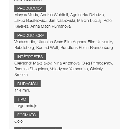
PRODUCCIÓN
Maryna Vroda, Andrea Wohlfeil, Agnieszka Dziedzic,
Jakub Burakiewicz, Jan Naszewski, Marcin Łuczaj, Peter
Kerekes, Anna Mach Rumanova
PRODUCTORA
Vrodastudio, Ukranian State Film Agency, Film University
Babelsberg, Konrad Wolf, Rundfunk Berlin-Brandenburg
INTÉRPRETES
Oleksandr Maksiakov, Nina Antonova, Oleg Primogenov,
Radmila Shegoleva, Volodymyr Yamnenko, Oleksiy
Smolka
DURACIÓN
114 min.
TIPO
Largometraje
FORMATO
Color