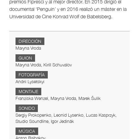
premios Fipresci y al mejor director. En 2015 dirigió el
documental ‘Penguin’ y en 2016 realizó un máster en la
Universidad de Cine Konrad Wolf de Babelsberg.
DIRECCIÓN
Maryna Vroda
GUION
Maryna Vroda, Kirill Schuvalov
FOTOGRAFÍA
Andrii Lysetskyi
MONTAJE
Franziska Wenzel, Maryna Vroda, Marek Šulik
SONIDO
Sergiy Prokopenko, Leonid Lysenko, Lucas Kasprzyk,
Studio Soundline, Igor Jedinák
MÚSICA
Anton Baibakov