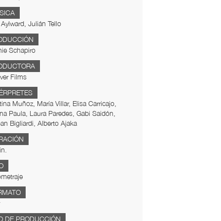
SICA
Aylward, Julián Tello
ODUCCIÓN
ie Schapiro
ODUCTORA
ver Films
TÉRPRETES
ina Muñoz, María Villar, Elisa Carricajo,
a Paula, Laura Paredes, Gabi Saidón,
an Bigliardi, Alberto Ajaka
RACIÓN
in.
O
metraje
RMATO
O DE PRODUCCIÓN