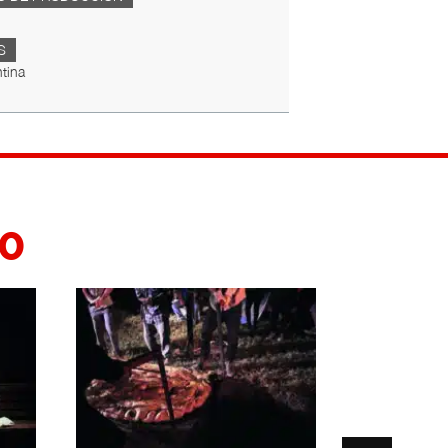
S
tina
20