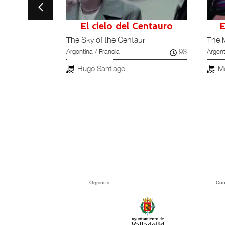
a
El cielo del Centauro
E
The Sky of the Centaur
The 
134
93
cia
Argentina / Francia
Argent
Hugo Santiago
M
Organiza:
Con