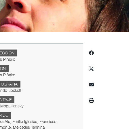
RECCIÓN
s Piñeiro
ION
s Piñeiro
TOGRAFÍA
ando Lockett
NTAJE
 Moguillansky
NIDO
la Ale, Emilio Iglesias, Francisco
monte, Mercedes Tennina