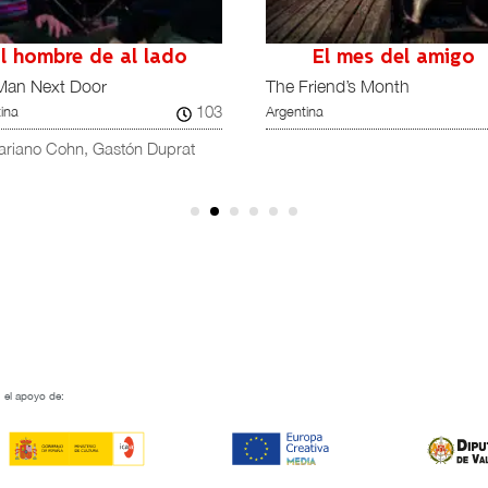
l hombre de al lado
El mes del amigo
Man Next Door
The Friend’s Month
103
ina
Argentina
ariano Cohn, Gastón Duprat
 el apoyo de: