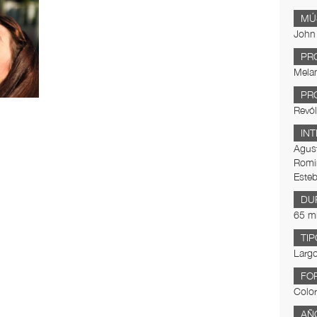
MÚ
John 
PR
Melan
PR
Revól
IN
Agust
Romin
Esteb
DU
65 m
TIP
Largo
FO
Color
AÑ